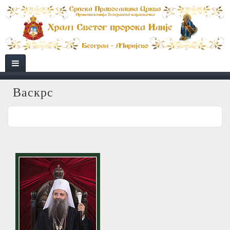
Васкрс