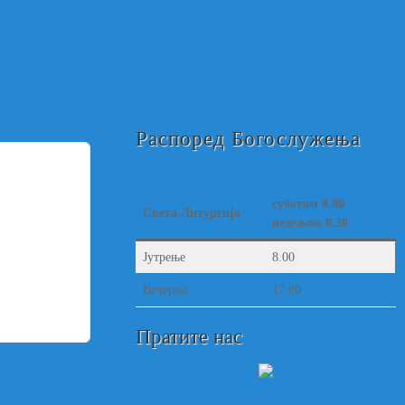
Распоред Богослужења
суботом 8.00
Света Литургија
недељом 8.30
Јутрење
8.00
Вечерње
17.00
Пратите нас