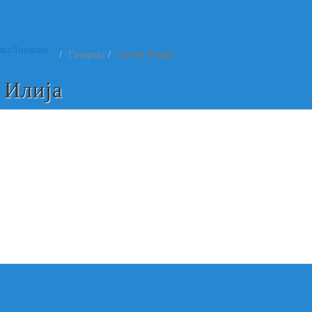
акт
Линкови
Галерија
Свети Илија
 Илија