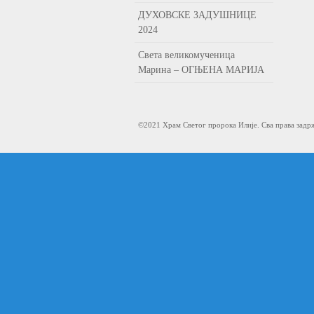
ДУХОВСКЕ ЗАДУШНИЦЕ
2024
Света великомученица
Марина – ОГЊЕНА МАРИЈА
©2021 Храм Светог пророка Илије. Сва права задр