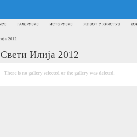
МУ
ГАЛЕРИЈА
ИСТОРИЈА
ЖИВОТ У ХРИСТУ
КО
ија 2012
Свети Илија 2012
There is no gallery selected or the gallery was deleted.