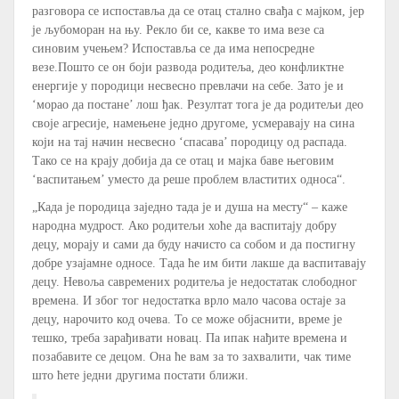
разговора се испоставља да се отац стално свађа с мајком, јер
је љубоморан на њу. Рекло би се, какве то има везе са
синовим учењем? Испоставља се да има непосредне
везе.Пошто се он боји развода родитеља, део конфликтне
енергије у породици несвесно превлачи на себе. Зато је и
‘морао да постане’ лош ђак. Резултат тога је да родитељи део
своје агресије, намењене једно другоме, усмеравају на сина
који на тај начин несвесно ‘спасава’ породицу од распада.
Тако се на крају добија да се отац и мајка баве његовим
‘васпитањем’ уместо да реше проблем властитих односа“.
„Када је породица заједно тада је и душа на месту“ – каже
народна мудрост. Ако родитељи хоће да васпитају добру
децу, морају и сами да буду начисто са собом и да постигну
добре узајамне односе. Тада ће им бити лакше да васпитавају
децу. Невоља савремених родитеља је недостатак слободног
времена. И због тог недостатка врло мало часова остаје за
децу, нарочито код очева. То се може објаснити, време је
тешко, треба зарађивати новац. Па ипак нађите времена и
позабавите се децом. Она ће вам за то захвалити, чак тиме
што ћете једни другима постати ближи.