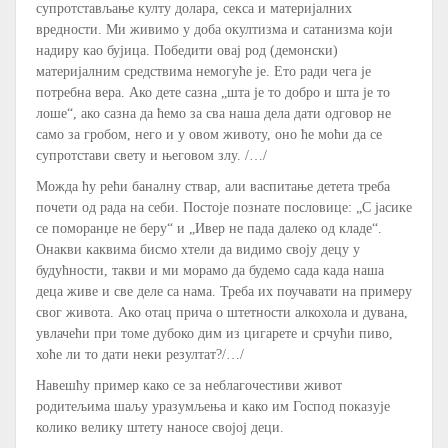
супротстављање култу долара, секса и материјалних
вредности. Ми живимо у доба окултизма и сатанизма који
надиру као бујица. Победити овај род (демонски)
материјалним средствима немогуће је. Ето ради чега је
потребна вера. Ако дете сазна „шта је то добро и шта је то
лоше“, ако сазна да ћемо за сва наша дела дати одговор не
само за гробом, него и у овом животу, оно ће моћи да се
супротстави свету и његовом злу. /…/
Можда ћу рећи баналну ствар, али васпитање детета треба
почети од рада на себи. Постоје познате пословице: „С јасике
се поморанџе не беру“ и „Ивер не пада далеко од кладе“.
Онакви каквима бисмо хтели да видимо своју децу у
будућности, такви и ми морамо да будемо сада када наша
деца живе и све деле са нама. Треба их поучавати на примеру
свог живота. Ако отац прича о штетности алкохола и дувана,
увлачећи при томе дубоко дим из цигарете и срчући пиво,
хоће ли то дати неки резултат?/…/
Навешћу пример како се за неблагочестиви живот
родитељима шаљу уразумљења и како им Господ показује
колико велику штету наносе својој деци.