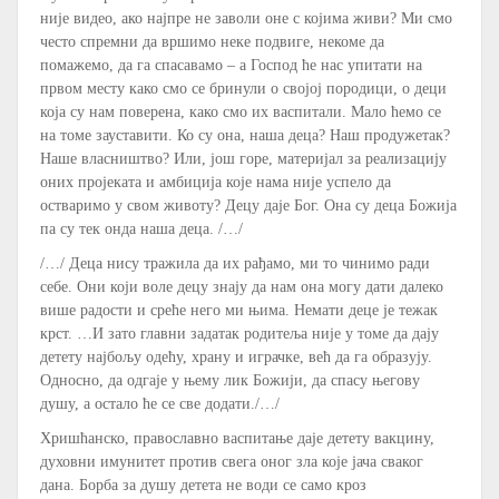
није видео, ако најпре не заволи оне с којима живи? Ми смо
често спремни да вршимо неке подвиге, некоме да
помажемо, да га спасавамо – а Господ ће нас упитати на
првом месту како смо се бринули о својој породици, о деци
која су нам поверена, како смо их васпитали. Мало ћемо се
на томе зауставити. Ко су она, наша деца? Наш продужетак?
Наше власништво? Или, још горе, материјал за реализацију
оних пројеката и амбиција које нама није успело да
остваримо у свом животу? Децу даје Бог. Она су деца Божија
па су тек онда наша деца. /…/
/…/ Деца нису тражила да их рађамо, ми то чинимо ради
себе. Они који воле децу знају да нам она могу дати далеко
више радости и среће него ми њима. Немати деце је тежак
крст. …И зато главни задатак родитеља није у томе да дају
детету најбољу одећу, храну и играчке, већ да га образују.
Односно, да одгаје у њему лик Божији, да спасу његову
душу, а остало ће се све додати./…/
Хришћанско, православно васпитање даје детету вакцину,
духовни имунитет против свега оног зла које јача сваког
дана. Борба за душу детета не води се само кроз