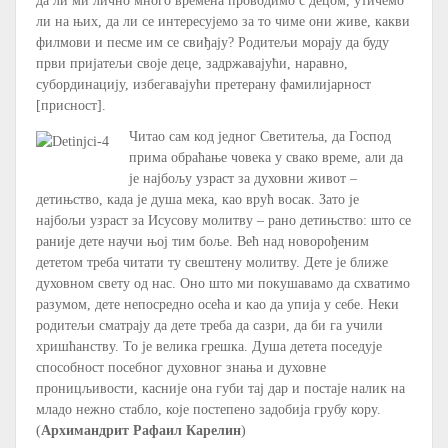
да ли ми лично много времена проводимо с децом, утичемо
ли на њих, да ли се интересујемо за то чиме они живе, какви
филмови и песме им се свиђају? Родитељи морају да буду
први пријатељи своје деце, задржавајући, наравно,
субординацију, избегавајући претерану фамилијарност
[присност].
Читао сам код једног Светитеља, да Господ
прима обраћање човека у свако време, али да
је најбољу узраст за духовни живот –
детињство, када је душа мека, као врућ восак. Зато је
најбољи узраст за Исусову молитву – рано детињство: што се
раније дете научи њој тим боље. Већ над новорођеним
дететом треба читати ту свештену молитву. Дете је ближе
духовном свету од нас. Оно што ми покушавамо да схватимо
разумом, дете непосредно осећа и као да упија у себе. Неки
родитељи сматрају да дете треба да сазри, да би га учили
хришћанству. То је велика грешка. Душа детета поседује
способност посебног духовног знања и духовне
проницљивости, касније она губи тај дар и постаје налик на
младо нежно стабло, које постепено задобија грубу кору.
(
Архимандрит Рафаил Карелин
)