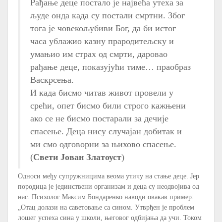
Рађање деце постало је највећа утеха за
људе онда када су постали смртни. Због
тога је човекољубиви Бог, да би истог
часа ублажио казну прародитељску и
умањио им страх од смрти, даровао
рађање деце, показујући тиме… праобраз
Васкрсења.
И када бисмо читав живот провели у
срећи, опет бисмо били строго кажњени
ако се не бисмо постарали за дечије
спасење. Деца нису случајан добитак и
ми смо одговорни за њихово спасење.
(
Свети Јован Златоуст
)
Односи међу супружницима веома утичу на стање деце. Јер
породица је јединствени организам и деца су неодвојива од
нас. Психолог Максим Бондаренко наводи овакав пример:
„Отац долази на саветовање са сином. Утврђен је проблем
лошег успеха сина у школи, његовог одбијања да учи. Током