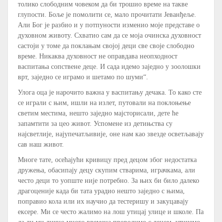
толико слободним човеком да би трошио време на такве
глупости. Боље је помолити се, мало прочитати Јеванђеље.
Али Бог је разбио и у потпуности изменио моје представе о
духовном животу. Схватио сам да се моја очинска духовност
састоји у томе да поклањам својој деци све своје слободно
време. Никаква духовност не оправдава неопходност
васпитања сопствене деце. И сада идемо заједно у зоолошки
врт, заједно се играмо и шетамо по шуми“.
Улога оца је нарочито важна у васпитању дечака. То како сте
се играли с њим, ишли на излет, путовали на поклоњење
светим местима, нешто заједно мајсторисали, дете ће
запамтити за цео живот. Успомене из детињства су
најсветлије, најупечатљивије, оне нам као звезде осветљавају
сав наш живот.
Многе тате, осећајући кривицу пред децом због недостатка
дружења, обасипају децу скупим стварима, играчкама, али
често деци то уопште није потребно. За њих би било далеко
драгоценије када би тата урадио нешто заједно с њима,
поправио кола или их научио да тестеришу и закуцавају
ексере. Ми се често жалимо на лош утицај улице и школе. Па