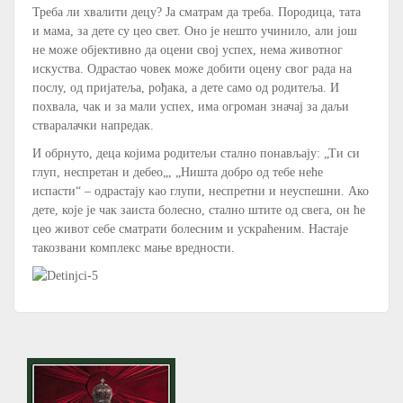
Треба ли хвалити децу? Ја сматрам да треба. Породица, тата
и мама, за дете су цео свет. Оно је нешто учинило, али још
не може објективно да оцени свој успех, нема животног
искуства. Одрастао човек може добити оцену свог рада на
послу, од пријатеља, рођака, а дете само од родитеља. И
похвала, чак и за мали успех, има огроман значај за даљи
стваралачки напредак.
И обрнуто, деца којима родитељи стално понављају: „Ти си
глуп, неспретан и дебео„, „Ништа добро од тебе неће
испасти“ – одрастају као глупи, неспретни и неуспешни. Ако
дете, које је чак заиста болесно, стално штите од свега, он ће
цео живот себе сматрати болесним и ускраћеним. Настаје
такозвани комплекс мање вредности.