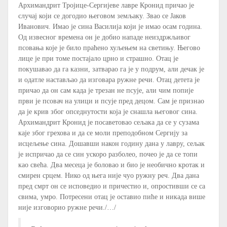
Архимандрит Тројице-Сергијеве лавре Кронид причао је
случај који се догодио његовом земљаку. Звао се Јаков
Иванович. Имао је сина Василија који је имао осам година.
Од извесног времена он је добио нападе неиздржљивог
псовања које је било праћено хуљењем на светињу. Његово
лице је при томе постајало црно и страшно. Отац је
покушавао да га казни, затварао га је у подрум, али дечак је
и одатле настављао да изговара ружне речи. Отац детета је
причао да он сам када је трезан не псује, али чим попије
први је псовач на улици и псује пред децом. Сам је признао
да је крив због опседнутости која је снашла његовог сина.
Архимандрит Кронид је посаветовао сељака да се у сузама
каје због грехова и да се моли преподобном Сергију за
исцељење сина. Дошавши након годину дана у лавру, сељак
је испричао да се син ускоро разболео, почео је да се топи
као свећа. Два месеца је боловао и био је необично кротак и
смирен срцем. Нико од њега није чуо ружну реч. Два дана
пред смрт он се исповедио и причестио и, опростивши се са
свима, умро. Потресени отац је оставио пиће и никада више
није изговорио ружне речи./…/