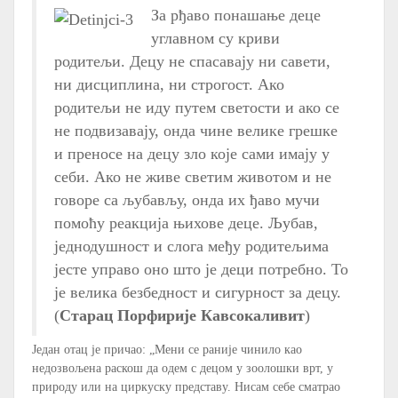
За рђаво понашање деце
углавном су криви
родитељи. Децу не спасавају ни савети,
ни дисциплина, ни строгост. Ако
родитељи не иду путем светости и ако се
не подвизавају, онда чине велике грешке
и преносе на децу зло које сами имају у
себи. Ако не живе светим животом и не
говоре са љубављу, онда их ђаво мучи
помоћу реакција њихове деце. Љубав,
једнодушност и слога међу родитељима
јесте управо оно што је деци потребно. То
је велика безбедност и сигурност за децу.
(
Старац Порфирије Кавсокаливит
)
Један отац је причао: „Мени се раније чинило као
недозвољена раскош да одем с децом у зоолошки врт, у
природу или на циркуску представу. Нисам себе сматрао