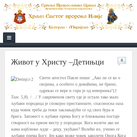
Живот у Христу –Детињци
0
Свети апостол Павле пише: „Ако ли се ко о
својима, а особито о домаћима, не брине,
одрекао се вере и гopu je од неверника“(
1
Тим. 5,8
). /…/ У савременом свету где је остало тако мало
љубави породица је спокојно пристаниште, спасоносна оаза
куда човек треба да тежи заклањајући се од свих бура и
брига. Заповест о љубави према Богу и ближњима постаје
стварност на првом месту у породици. Кога волети ако не
нама најближе људе – децу, укућане? Волећи их, учимо се
љубави према Богу. Јер како може човек заволети Онога Кога