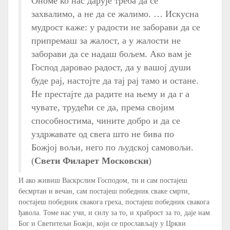
Ономе ко нас дарује треба да се
захвалимо, а не да се жалимо. … Искусна
мудрост каже: у радости не заборави да се
припремаш за жалост, а у жалости не
заборави да се надаш бољем. Ако вам је
Господ даровао радост, да у вашој души
буде рај, настојте да тај рај тамо и остане.
Не престајте да радите на њему и да г а
чувате, трудећи се да, према својим
способностима, чините добро и да се
уздржавате од свега што не бива по
Божјој вољи, него по људској самовољи.
(
Свети Филарет Московски
)
И ако живиш Васкрслим Господом, ти и сам постајеш
бесмртан и вечан, сам постајеш победник сваке смрти,
постајеш победник свакога греха, постајеш победник свакога
ђавола. Томе нас учи, и силу за то, и храброст за то, даје нам
Бог и Светитељи Божји, који се прослављају у Цркви