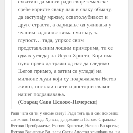
схватиш да многи ради своје земаљске
среће користе сваку лаж и сваку обману,
да заступају мржњу, осветољубивост и
друге страсти, а одрицање од уживања у
чулним задовољствима сматрају за
глупост… тада, упркос свим
представљеним лошим примерима, ти се
одмах угледај на Исуса Христа, Који има
пуно право да тражи од нас да следимо
Његов пример, а затим се угледај на
милионе људи који су подражавали Његов
живот, постали свети и достојни сваког
нашег подражавања.
(
Старац Сава Псково-Печерски
)
Ради чега си ти у овоме свету? Ради тога да и сам поновиш
сав живот Господа Христа, да доживиш Његово Страдање,
Његово Преображење, Његово Крштење, Његово Васкрсење,
Његово Вазнесење.Ви, вели Свети Апостол хришћанима, ви,