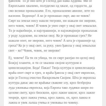
ђаволом. То је оно што је Господ дао нама људима. Ми се
Европљани хвалимо, полудесмо од хвале, од гордости, да
смо велики проналазачи. Ето, проналазимо авионе, лете по
васиони. Бедници! А ко је пронашао смрт, ако не човек!
Смрт на земљи нису нашли тигрови, ни шакали ни зверови,
него човек, човек! И човек је увео смрт у овај свет земаљски.
То је најкобнији, и најстрашнији, и најзначајнији проналазак
у роду људскоме, на земљи овој. Ко је пронашао грех? Не
шакали опет, не зверови, него човек! А шта је страшније од
греха? Ко је у овај свет, за руку, увео ђавола у овај земаљски
свет – ко? Човек, човек, не зверови!
Еј, човече! Па ти си убица, ти си смрт расејао по целој овој
Божјој планети, и ти се хвалиш својом културом и
цивилизацијом. Беда! Пакао! Твоја култура и цивилизација
враћа опет смрт и грех, и враћа ђавола у овај свет европски,
који је Господ очистио Васкрсењем Својим. Шта је европска
култура данас ако не враћање свакоме злу, кроз безбројна
луда уживања европска, која Европа тако лудачки шири по
целоме свету, кроз биоскопе, кроз лажне школе, кроз лажне
теорије, кроз лажна учења, кроз лажна, ох, кроз лажна и
лажна и увек лалша учења и умовања по човеку.