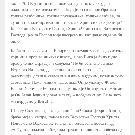
[
Јн. 4,18.
] Која је то сила подигла њу из пакла блуда и
начинила је Светитељком? … Која је то сила преобразила
толике разбојнике, толике покварењаке, толике слабиће, да
су они постали праведници, постали Христови следбеници?
Која? Само Васкрсење Господа Христа! Само сила Васкрслога
Господа, јер да Господ није васкрсао ни вас данас овде не би
било.
Ко би знао за Исуса из Назарета, за неуког учитеља, учитеља
који није прошао никакву школу, а око Њега је било пуно
врло учених фарисеја и садукеја? Не би се знало за име
Исуса из Назарета, да Господ није створио највећу
револуцију у свима световима нашим људским, човечанским
световима. Нама, живим лешевима, Он је удахнуо Живот
Вечни. У томе је Његова сила, у томе је Он изузетан, у томе
је Он Један Једини у овоме свету – победио смрт. Само зато
ми верујемо у Њега! …
Шта су Светитељи, шта су хришћани? Сваки је хришћанин,
браћо моја и сестре, поновљено Васкрсење Господа Христа.
Поновљено Васкрсење, то значи: поновљена победа над
смрћу, поновљена победа над грехом, поновљена победа над