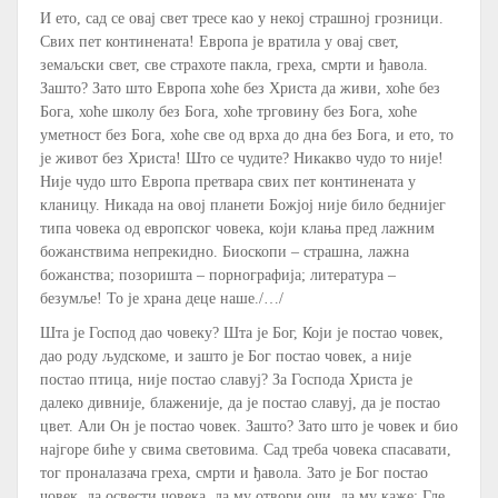
И ето, сад се овај свет тресе као у некој страшној грозници.
Свих пет континената! Европа је вратила у овај свет,
земаљски свет, све страхоте пакла, греха, смрти и ђавола.
Зашто? Зато што Европа хоће без Христа да живи, хоће без
Бога, хоће школу без Бога, хоће трговину без Бога, хоће
уметност без Бога, хоће све од врха до дна без Бога, и ето, то
је живот без Христа! Што се чудите? Никакво чудо то није!
Није чудо што Европа претвара свих пет континената у
кланицу. Никада на овој планети Божјој није било беднијег
типа човека од европског човека, који клања пред лажним
божанствима непрекидно. Биоскопи – страшна, лажна
божанства; позоришта – порнографија; литература –
безумље! То је храна деце наше./…/
Шта је Господ дао човеку? Шта је Бог, Који је постао човек,
дао роду људскоме, и зашто је Бог постао човек, а није
постао птица, није постао славуј? За Господа Христа је
далеко дивније, блаженије, да је постао славуј, да је постао
цвет. Али Он је постао човек. Зашто? Зато што је човек и био
најгоре биће у свима световима. Сад треба човека спасавати,
тог проналазача греха, смрти и ђавола. Зато је Бог постао
човек, да освести човека, да му отвори очи, да му каже: Гле,