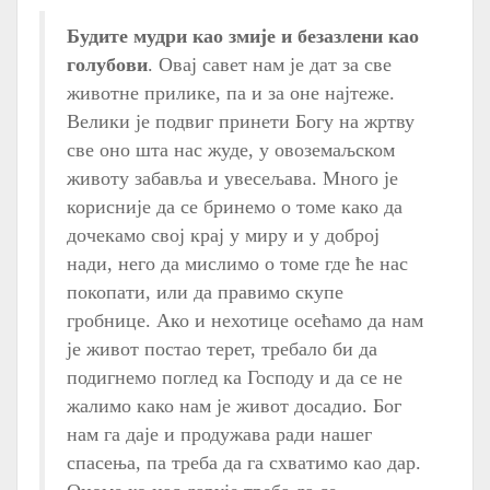
Будите мудри као змије и безазлени као
голубови
. Овај савет нам је дат за све
животне прилике, па и за оне најтеже.
Велики је подвиг принети Богу на жртву
све оно шта нас жуде, у овоземаљском
животу забавља и увесељава. Много је
корисније да се бринемо о томе како да
дочекамо свој крај у миру и у доброј
нади, него да мислимо о томе где ће нас
покопати, или да правимо скупе
гробнице. Ако и нехотице осећамо да нам
је живот постао терет, требало би да
подигнемо поглед ка Господу и да се не
жалимо како нам је живот досадио. Бог
нам га даје и продужава ради нашег
спасења, па треба да га схватимо као дар.