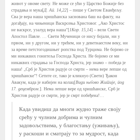
живот у овоме свету. Не може се ући у Царство Божије без
страдања и мука[
Д. Ап. 14,22
] – пише у Светом Еванђељу.
Сва је вера наша хришћанска заснована баш на факту, на
догађају, на чињеници Васкрсења Христовог. „Ако Христос
не васкрсе, узалуд вера наша“[
1Кор. 15,14
] – вели Свети
Апостол Павле. … Свети Мученици се нису бојали, ни у
првом, ни у другом, ни у трећем, ни у деветнаестом веку, ни
за време петстогодишњег ропства под Турцима. Не бојимо се
ми никаквих гонитеља Господа Христа. Не бојимо се ми
никаквих страдања за Господа Христа, јер знамо – победа је
наша! „Срб је Христов радује се смрти – нема вере лепше од
хришћанске“! Сетите се, тако је кликнуо (Свети) Ђакон
Авакум, када је набијен на колац[
Види његово Житије, под
17. децембром
.]. Нема лепше вере од хришћанске, Срб је
Христов радује се смрти, јер је смрт побеђена!…
Када увидиш да многи жудно траже своју
срећу у чулним добрима и чулним
задовољствима, у благостању (уживању),
у раскоши и сматрају то за мудрост, када