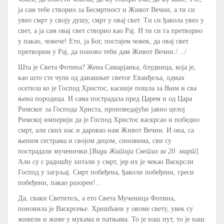
ја сам тебе створио за Бесмртност и Живот Вечни, а ти си
увео смрт у своју душу, смрт у овај свет. Ти си ђавола увео у
свет, а ја сам овај свет створио као Рај. И ти си га претворио
у пакао, човече! Ето, ја Бог, постајем човек, да овај свет
претворим у Рај, да поново теби дам Живот Вечни./…/
Шта је Света Фотина? Жена Самарјанка, блудница, која је,
као што сте чули од данашњег светог Еванђеља, одмах
осетила ко је Господ Христос, касније пошла за Њим и сва
њена породица. И сама пострадала пред Царем и од Цара
Римског за Господа Христа, проповедајући јавно целој
Римској империји да је Господ Христос васкрсао и победио
смрт, али свих нас и даровао нам Живот Вечни. И она, са
њеним сестрама и својом децом, синовима, сви су
пострадали мученички.[
Види Житија Светих за 20. март
]
Али су с радошћу хитали у смрт, јер их је чекао Васкрсли
Господ у загрљај. Смрт побеђена, ђаволи побеђени, греси
побеђени, пакао разорен!…
Да, сваки Светитељ, а ето Света Мученица Фотина,
поновила је Васкрсење. Хришћани у овоме свету, увек су
живели и живе у мукама и патњама. То је наш пут, то је наш