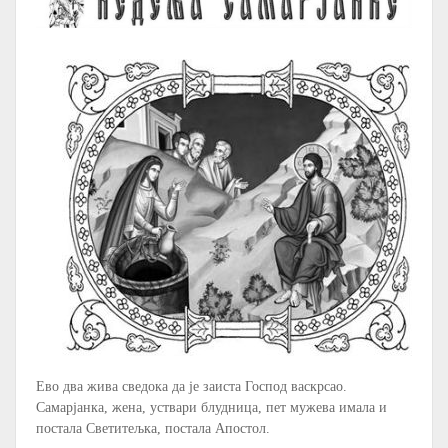
Ево два жива сведока да је заиста Господ васкрсао.
Самарјанка, жена, уствари блудница, пет мужева имала и
постала Светитељка, постала Апостол.