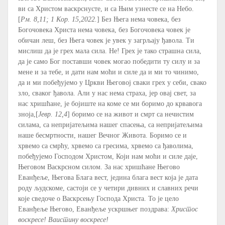
ви са Христом васкрснусте, и са Њим узнесте се на Небо.
[
Рм. 8,11; 1 Кор. 15,2022.
] Без Њега нема човека, без
Богочовека Христа нема човека, без Богочовека човек је
обичан леш, без Њега човек је увек у загрљају ђавола. Ти
мислиш да је грех мала сила. Не! Грех је тако страшна сила,
да је само Бог поставши човек могао победити ту силу и за
мене и за тебе, и дати нам моћи и силе да и ми то чинимо,
да и ми побеђујемо у Цркви Његовој сваки грех у себи, свако
зло, сваког ђавола. Али у нас нема страха, јер овај свет, за
нас хришћане, је бојиште на коме се ми боримо до крвавога
зноја,[
Јевр. 12,4
] боримо се на живот и смрт са нечистим
силама, са непријатељима нашег спасења, са непријатељима
наше бесмртности, нашег Вечног Живота. Боримо се и
хрвемо са смрћу, хрвемо са гресима, хрвемо са ђаволима,
побеђујемо Господом Христом, Који нам моћи и силе даје,
Његовом Васкрсном силом. За нас хришћане Његово
Еванђеље, Његова Блага вест, једина блага вест која је дата
роду људскоме, састоји се у четири дивних и славних речи
које сведоче о Васкрсењу Господа Христа. То је цело
Еванђеље Његово, Еванђеље ускршњег поздрава:
Христос
воскресе! Ваистину воскресе!