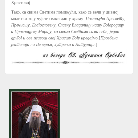
Христовој….
Тако, са свима Светима помињући, како се вели у дивној
молитви коју чујете сваки дан у храму:
Помињући Пресвету,
Пречисту, Благословену, Славну Владичицу нашу Богородицу
и Приснодјеву Марију, са свима Светима сами себе, један
другог и сав живот свој Христу Богу предајмо
.[
Прозбена
јектенија на Вечерњи, Јутрењи и Литургији
.]