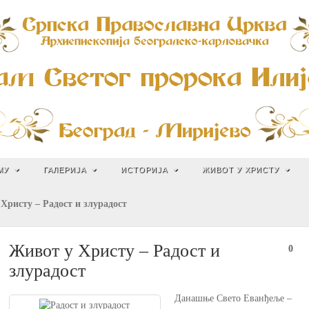
МУ
ГАЛЕРИЈА
ИСТОРИЈА
ЖИВОТ У ХРИСТУ
Христу – Радост и злурадост
Живот у Христу – Радост и
0
злурадост
Данашње Свето Еванђеље –