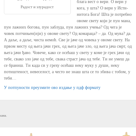
блага вест о вери. О вери у
Радост и злурадост
кога, у шта? О вери у Исти-
нитога Бога! Шта је потребно
овоме свету који је пун мана,
пун лажних богова, пун заблуда, пун лажних учења? Од чега је
човек потчињен(ији) у овоме свету? Од комараца? – да. Од мува? да.
А даље, а даље, чиста немоћ. Све је јаче од човека у овоме свету. На
првом месту од њега јачи грех, од њега јаче зло, од њега јача смрт, од
њега јачи ђаво. Човече, како се осећаш у свету у коме је грех јачи од
тебе, свако зло јаче од тебе, свака страст јача од тебе. Ти не умеш да
се браниш. Ти када си у греху осећаш неку муку у души, неку
потиштеност, невеселост, а често не знаш шта се то збива с тобом, у
теби…
У потпуности преузмите ово издање у пдф формату
жана.