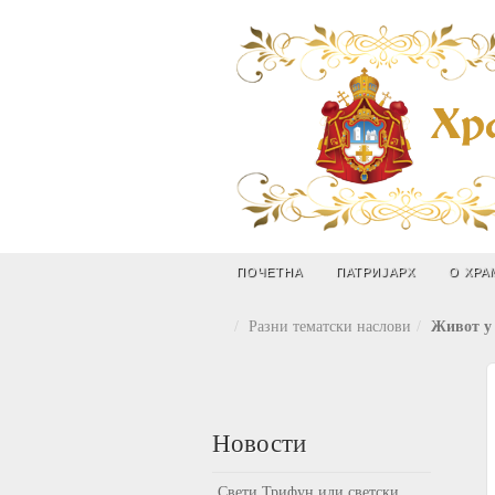
ПОЧЕТНА
ПАТРИЈАРХ
О ХРА
Разни тематски наслови
Живот у 
Новости
Свети Трифун или светски