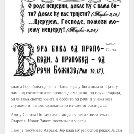
каже
Света
књига.Вера бива од речи. Наша вера у Бога долази и јача у
нама од свештеникове проповеди у цркви, од поука стараца,
од читања светих књига и особито од речи и учења која
слушамо и читамо свакодневно из Светог Јеванђеља.
Али у Светом Писму слушамо да су неки Светитељи из
Старог и Новог Завета посумњали у вери.
Тако је посумњао Авраам. Јер када му је Господ рекао: Ја сам