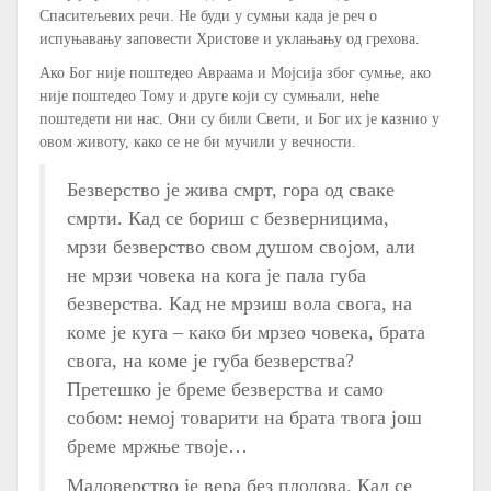
Спаситељевих речи. Не буди у сумњи када је реч о
испуњавању заповести Христове и уклањању од грехова.
Ако Бог није поштедео Авраама и Мојсија због сумње, ако
није поштедео Тому и друге који су сумњали, неће
поштедети ни нас. Они су били Свети, и Бог их је казнио у
овом животу, како се не би мучили у вечности.
Безверство је жива смрт, гора од сваке
смрти. Кад се бориш с безверницима,
мрзи безверство свом душом својом, али
не мрзи човека на кога је пала губа
безверства. Кад не мрзиш вола свога, на
коме је куга – како би мрзео човека, брата
свога, на коме је губа безверства?
Претешко је бреме безверства и само
собом: немој товарити на брата твога још
бреме мржње твоје…
Маловерство је вера без плодова. Кад се