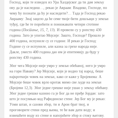
Господ, који те изведох из Ура Халдејског да ти дам земљу
ову да је наследиш…, рекао је Авраам: Владико, Господе, по
чему ћу познати да ћу је наследити?… Тада је Господ рекао
Аврааму: Знај зацело да ће семе твоје бити дошљаци у земљи
туђој, где ће те поробити и понижавати четири стотине
година (
Постање, 15, 7, 13
). И провели су у ропству 430
година. Зато је упитао Мојсије: Зашто, Господе? Прошло је
400 година, испуниле су се године. И рекао је Господ:
Године су се испуниле, али казна за грехе народа није.
Дакле, уместо 400 година дао им је епитимију да буду у
ропству 430 година.
Због чега Мојсије није умро у земљи обећаној, него је умро
на гори Нававу? Јер Мојсије, који је водио тај народ, беше
најкроткији човек на земљи, како се каже у Бројевима: А
Мојсије беше човек врло кротак мимо све људе на земљи
(Бројеви 12,3). Због једне грешке није ушао у земљу обећану.
Због једне грешке казнио га је Бог да не пређе Јордан: зато
што је посумњао код Рафидинске стене. Јер Бог му је рекао:
Узми штап, и сазови збор, ти и Арон брат твој, и
проговорите стени пред њима, те ће вам дати воду; и
извешћете воду из стене и напојићете збор и стоку његову.