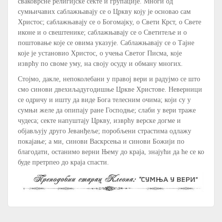
сваковрсне религијске секте и групације. Многи од
сумњичавих саблажњавају се о Цркву коју је основао сам
Христос; саблажњавају се о Богомајку, о Свети Крст, о Свете
иконе и о свештенике; саблажњавају се о Светитеље и о
поштовање које се овима указује. Саблажњавају се о Тајне
које је установио Христос, о учења Светог Писма, које
изврћу по своме уму, на своју осуду и обману многих.
Стојмо, дакле, непоколебани у правој вери и радујмо се што
смо синови двехиљадугодишње Цркве Христове. Неверници
се одричу и ишту да виде Бога телесним очима; који су у
сумњи желе да опипају ране Господње; слаби у вери траже
чудеса; секте напуштају Цркву, изврћу верске догме и
објављују друго Јеванђеље; поробљени страстима одлажу
покајање; а ми, синови Васкрсења и синови Божији по
благодати, останимо верни Њему до краја, знајући да ће се ко
буде претрпео до краја спасти.