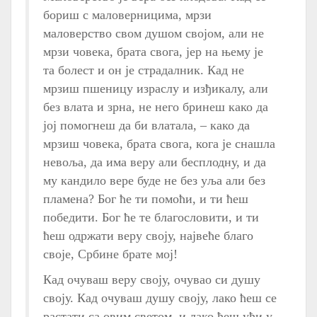
бориш с маловерницима, мрзи
маловерство свом душом својом, али не
мрзи човека, брата свога, јер на њему је
та болест и он је страдалник. Кад не
мрзиш пшеницу израслу и изђикалу, али
без влата и зрна, не него бринеш како да
јој помогнеш да би влатала, – како да
мрзиш човека, брата свога, кога је снашла
невоља, да има веру али бесплодну, и да
му кандило вере буде не без уља али без
пламена? Бог ће ти помоћи, и ти ћеш
победити. Бог ће те благословити, и ти
ћеш одржати веру своју, највеће благо
своје, Србине брате мој!
Кад очуваш веру своју, очувао си душу
своју. Кад очуваш душу своју, лако ћеш се
растати са овим светом, и лако ћеш ући у