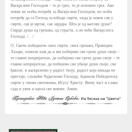
Васкрслим Господом – то је грех, то је основни грех. Ако
човек не осећа потребу за Васкрслим Господом, не осећа
потребу да га Господ ослободи смрти, онда је човек сав у
смрти, сав је мртав, сав заудара. Шта је од његове душе?
Смрди душа од грехова, од страсти, а он неће Васкрслога
Господа. /…/
О, Свети победниче свих смрти, свих грехова, Праведни
Лазаре, помози нам да и ми побијемо све грехе душе своје –
те главне непријатеље, да побијемо све грехе душе своје – те
главне непријатеље, да побијемо све убице душе своје, све
ђаволе, и васкрснемо у радост твоју, радост која никада не
престаје, служећи Чудесноме Господу, Једином Победитељу
смрти у свима световима, Исусу Христу. Њему част и слава
сада и увек и кроза све векове. Амин.