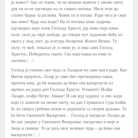
је живот? Ако си човек, ти не можеш живети у овоме свету
док ти се не одговори на то главно питање. Ниси теле да
стално будеш за јаслима. Човек си и питаш: Ради чега је смрт
око мене? Куда она води? На то питање нико људима
одговорио није осим Господа Христа, јер нико није имао
силе, силе да смрт победи, да отвори пут људскоме бићу из
овога у онај свет, да осигура бесмртни Живот Вечни. Ту
силу, ту моћ, показао је, и имао је, и има само Господ
Христос, Победитељ смрти. Сва вера наша на томе се
заснива./…/
Господ је учинио ово чудо са Лазаром не само њега ради. Као
Његов пријатељ, Лазар је само био претходница наша,
претеча наш, да би показао да ћемо сви васкрснути из
мртвих на једну реч Господа Христа: Устаните! Изађи
Лазаре, изађи Петре, Јоване! И сав род људски, и сви људи
који су живели на овоме свету, на дан Страшнога Суда изаћи
ће из својих гробова телом и сјединити са својим душама. То
ће бити Свеопште Васкрсење… Господ је васкрсао Лазара да
би нас уверио у Свеопште Васкрсење, васкрсење и моје и
твоје и свачије. То је циљ овог великог чуда – да ћемо сви
васкрснути./…/