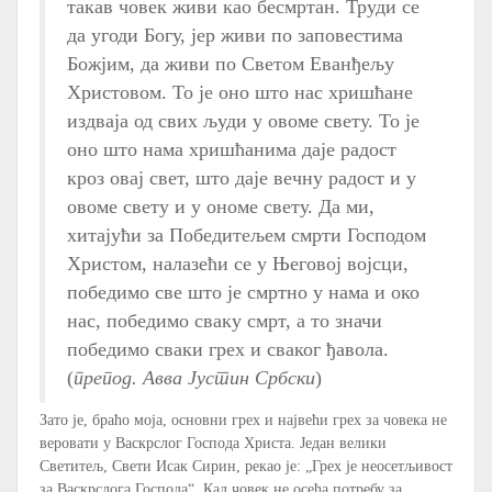
такав човек живи као бесмртан. Труди се
да угоди Богу, јер живи по заповестима
Божјим, да живи по Светом Еванђељу
Христовом. То је оно што нас хришћане
издваја од свих људи у овоме свету. То је
оно што нама хришћанима даје радост
кроз овај свет, што даје вечну радост и у
овоме свету и у ономе свету. Да ми,
хитајући за Победитељем смрти Господом
Христом, налазећи се у Његовој војсци,
победимо све што је смртно у нама и око
нас, победимо сваку смрт, а то значи
победимо сваки грех и сваког ђавола.
(
препод. Авва Jустин Србски
)
Зато је, браћо моја, основни грех и највећи грех за човека не
веровати у Васкрслог Господа Христа. Један велики
Светитељ, Свети Исак Сирин, рекао је: „Грех је неосетљивост
за Васкрслога Господа“. Кад човек не осећа потребу за