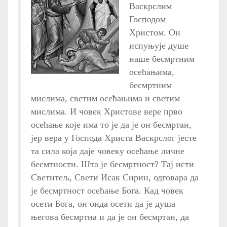
Васкрслим
Господом
Христом. Он
испуњује душе
наше бесмртним
осећањима,
бесмртним
мислима, светим осећањима и светим
мислима. И човек Христове вере прво
осећање које има то је да је он бесмртан,
јер вера у Господа Христа Васкрслог јесте
та сила која даје човеку осећање личне
бесмтности. Шта је бесмртност? Тај исти
Светитељ, Свети Исак Сирин, одговара да
је бесмртност осећање Бога. Кад човек
осети Бога, он онда осети да је душа
његова бесмртна и да је он бесмртан, да