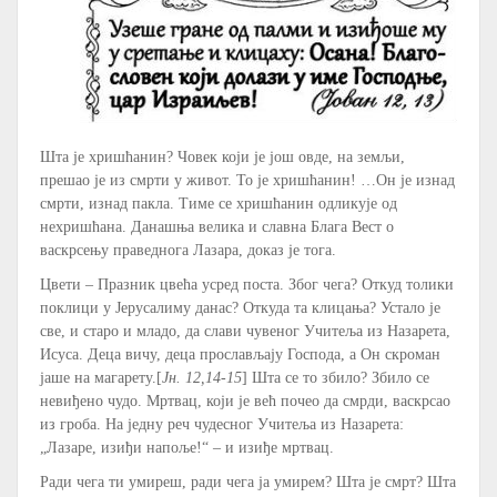
Шта је хришћанин? Човек који је још овде, на земљи,
прешао је из смрти у живот. То је хришћанин! …Он је изнад
смрти, изнад пакла. Тиме се хришћанин одликује од
нехришћана. Данашња велика и славна Блага Вест о
васкрсењу праведнога Лазара, доказ је тога.
Цвети – Празник цвећа усред поста. Због чега? Откуд толики
поклици у Јерусалиму данас? Откуда та клицања? Устало је
све, и старо и младо, да слави чувеног Учитеља из Назарета,
Исуса. Деца вичу, деца прослављају Господа, а Он скроман
јаше на магарету.[
Јн. 12,14-15
] Шта се то збило? Збило се
невиђено чудо. Мртвац, који је већ почео да смрди, васкрсао
из гроба. На једну реч чудесног Учитеља из Назарета:
„Лазаре, изиђи напоље!“ – и изиђе мртвац.
Ради чега ти умиреш, ради чега ја умирем? Шта је смрт? Шта