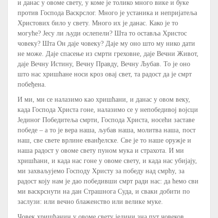
и данас у овоме свету, у коме је толико много вике и буке
против Господа Васкрслог. Много је устаника и непријатеља
Христових било у свету. Много их је данас. Како је то
могуће? Јесу ли људи ослепели? Шта то оставља Христос
човеку? Шта Он даје човеку? Даје му оно што му нико дати
не може. Даје спасење из смрти греховне, даје Вечни Живот,
даје Вечну Истину, Вечну Правду, Вечну Љубав. То је оно
што нас хришћане носи кроз овај свет, та радост да је смрт
побеђена.
И ми, ми се налазимо као хришћани, и данас у овом веку,
када Господа Христа гоне, налазимо се у непобедивој војсци
Јединог Победитеља смрти, Господа Христа, носећи заставе
победе – а то је вера наша, љубав наша, молитва наша, пост
наш, све свете врлине еванђелске. Све је то наше оружје и
наша радост у овоме свету пуном мука и страхота. И ми
хришћани, и када нас гоне у овоме свету, и када нас убијају,
ми захваљујемо Господу Христу за победу над смрћу, за
радост коју нам је дао победивши смрт ради нас: да ћемо сви
ми васкрснути на дан Страшнога Суда, и сваки добити по
заслузи: или вечно блаженство или велике муке.
Човек хришћанин у овоме свету једини зна пут човеков,