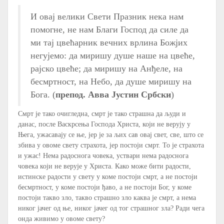
И овај велики Свети Празник нека нам
помогне, не нам Благи Господ да силе да
ми тај цвећарник вечних врлина Божјих
негујемо: да миришу душе наше на цвеће,
рајско цвеће; да миришу на Анђеле, на
бесмртност, на Небо, да душе миришу на
Бога. (
препод. Авва Jустин Србски
)
Смрт је тако очигледна, смрт је тако страшна да људи и
данас, после Васкрсења Господа Христа, који не верују у
Њега, ужасавају се ње, јер је за љих сав овај свет, све, што се
збива у овоме свету страхота, јер постоји смрт. То је страхота
и ужас! Нема радоснога човека, уствари нема радоснога
човека који не верује у Христа. Како може бити радости,
истинске радости у свету у коме постоји смрт, а не постоји
бесмртност, у коме постоји ђаво, а не постоји Бог, у коме
постоји такво зло, такво страшно зло каква је смрт, а нема
никог јачег од ње, никог јачег од тог страшног зла? Ради чега
онда живимо у овоме свету?