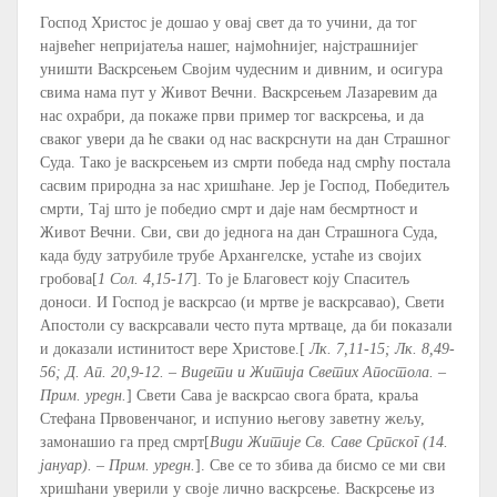
Господ Христос је дошао у овај свет да то учини, да тог
највећег непријатеља нашег, најмоћнијег, најстрашнијег
уништи Васкрсењем Својим чудесним и дивним, и осигура
свима нама пут у Живот Вечни. Васкрсењем Лазаревим да
нас охрабри, да покаже први пример тог васкрсења, и да
сваког увери да ће сваки од нас васкрснути на дан Страшног
Суда. Тако је васкрсењем из смрти победа над смрћу постала
сасвим природна за нас хришћане. Јер је Господ, Победитељ
смрти, Тај што је победио смрт и даје нам бесмртност и
Живот Вечни. Сви, сви до једнога на дан Страшнога Суда,
када буду затрубиле трубе Архангелске, устаће из својих
гробова[
1 Сол. 4,15-17
]. То је Благовест коју Спаситељ
доноси. И Господ је васкрсао (и мртве је васкрсавао), Свети
Апостоли су васкрсавали често пута мртваце, да би показали
и доказали истинитост вере Христове.[
Лк. 7,11-15; Лк. 8,49-
56; Д. Ап. 20,9-12. – Видети и Житија Светих Апостола. –
Прим. уредн.
] Свети Сава је васкрсао свога брата, краља
Стефана Првовенчаног, и испунио његову заветну жељу,
замонашио га пред смрт[
Види Житије Св. Саве Српског (14.
јануар). – Прим. уредн.
]. Све се то збива да бисмо се ми сви
хришћани уверили у своје лично васкрсење. Васкрсење из