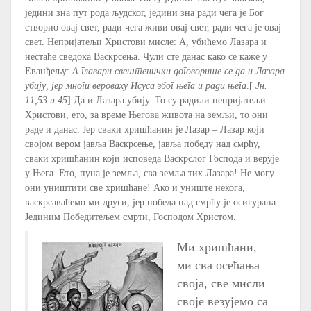
једини зна пут рода људског, једини зна ради чега је Бог
створио овај свет, ради чега живи овај свет, ради чега је овај
свет. Непријатељи Христови мисле: А, убићемо Лазара и
нестаће сведока Васкрсења. Чули сте данас како се каже у
Еванђељу:
А главари свештенички договорише се да и Лазара
убију, јер многи вероваху Исуса због њега и ради њега
.[
Јн.
11,53 и 45
] Да и Лазара убију. То су радили непријатељи
Христови, ето, за време Његова живота на земљи, то они
раде и данас. Јер сваки хришћанин је Лазар – Лазар који
својом вером јавља Васкрсење, јавља победу над смрћу,
сваки хришћанин који исповеда Васкрслог Господа и верује
у Њега. Ето, пуна је земља, сва земља тих Лазара! Не могу
они уништити све хришћане! Ако и униште некога,
васкрсаваћемо ми други, јер победа над смрћу је осигурана
Јединим Победитељем смрти, Господом Христом.
Mи хришћани,
ми сва осећања
своја, све мисли
своје везујемо са