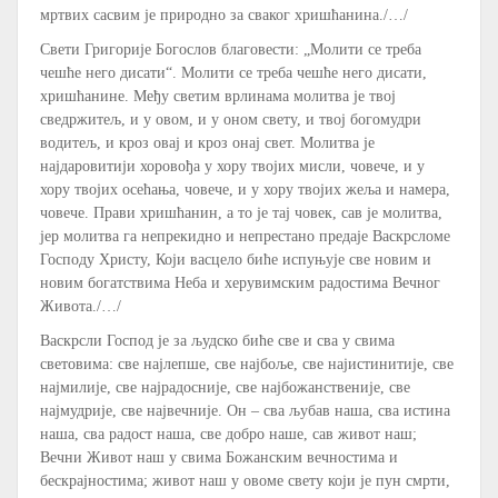
мртвих сасвим је природно за сваког хришћанина./…/
Свети Григорије Богослов благовести: „Молити се треба
чешће него дисати“. Молити се треба чешће него дисати,
хришћанине. Међу светим врлинама молитва је твој
сведржитељ, и у овом, и у оном свету, и твој богомудри
водитељ, и кроз овај и кроз онај свет. Молитва је
најдаровитији хоровођа у хору твојих мисли, човече, и у
хору твојих осећања, човече, и у хору твојих жеља и намера,
човече. Прави хришћанин, а то је тај човек, сав је молитва,
јер молитва га непрекидно и непрестано предаје Васкрсломе
Господу Христу, Који васцело биће испуњује све новим и
новим богатствима Неба и херувимским радостима Вечног
Живота./…/
Васкрсли Господ је за људско биће све и сва у свима
световима: све најлепше, све најбоље, све најистинитије, све
најмилије, све најрадосније, све најбожанственије, све
најмудрије, све највечније. Он – сва љубав наша, сва истина
наша, сва радост наша, све добро наше, сав живот наш;
Вечни Живот наш у свима Божанским вечностима и
бескрајностима; живот наш у овоме свету који је пун смрти,