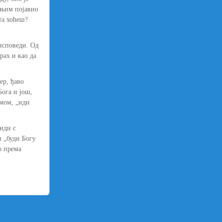
д њим појавио
та хоћеш?
 исповеди. Од
рах и као да
ер, ђаво
Бога и још,
амом, „иди
иди с
и „буди Богу
о према