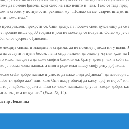
оме да помене ђавола, који само на тако нешто и чека. Тако се тада пре
ком и стасом у потпуности, рекавши му: „Позвао си ме, старче, шта је, ш
а ти помогнем.“
 престрављен, прекрсти се, баци даску, па побеже свом духовнику да се
 је прошло више од 30 година и још не може да се поврати. Остао му је ст
бог оног сусрета с ђаволом.
е лекција свима, и младима и старима, да не помињу ђавола ни у шали. Ј
а да се љути и пуни бесом, па га онда намами да онако у љутњи хули на 
е то мало, наведе га да каже својим ближњима, брату, детету, чак и себи с
во је веома лоша навика, а многи родитељи шаљу своју децу дођавола.
може стећи добре навике и уместо да каже „иди дођавола“, да изговори „
Бог ти добро дао“ или, како Оци имају обичај да кажу, „рај те појео“ ил
што је најбоље од свега. Тако се човек навикава да увек говори добро, ка
агосиљајте а не куните“ (
Рим. 12, 14
).
астир Лепавина