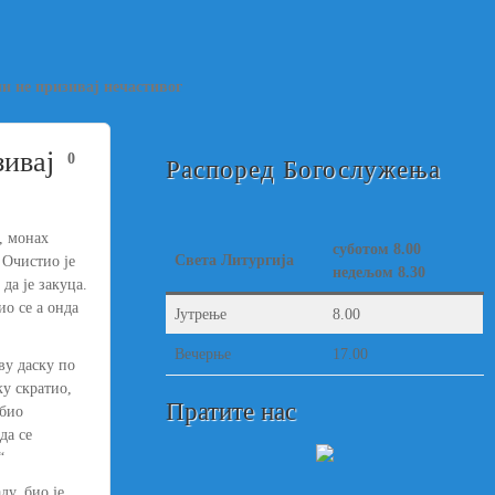
и не призивај нечастивог
ивај
0
Распоред Богослужења
, монах
суботом 8.00
Света Литургија
 Очистио је
недељом 8.30
да је закуца.
ио се а онда
Јутрење
8.00
Вечерње
17.00
ву даску по
ку скратио,
Пратите нас
убио
да се
“
у, био је