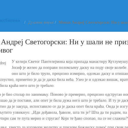
акт
Линкови
Духовне поуке
Монах Андреј Светогорски: Ни у шал
Андреј Светогорски: Ни у шали не приз
ивог
У келији Светог Пантелејмона која припада манастиру Кутлумушу
Јосиф је желео да поправи поломљену даску на поду своје колибе.
оно што је било труло, прецизно измерио, одсекао даску и отишао 
спустио, приметио је да је даска била већа. Узео је и одсекао вишак, врат
 била краћа него што је требало.
 је био столар по занимању. Поново је премерио, прецизно одстругао но
шао да је постави, али опет је била дужа него што је требало. И ту је дас
атио да је закуца, испоставило се да је даска опет била краћа. Онда је изг
утито узвикнуо: „Иди дођавола, ђаволе, шта ти је? Шта да ти радим, па 
ири сам те пута мерио и стругао! Који те ђаво спопао, па се не слажеш?
ању, уместо да изговори молитву и призове божанску помоć при свом рад