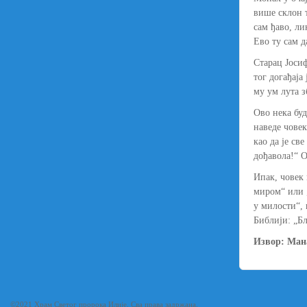
више склон т
сам ђаво, ли
Ево ту сам д
Старац Јосиф
тог догађаја
му ум лута з
Ово нека буд
наведе човек
као да је св
дођавола!“ О
Ипак, човек 
миром“ или „
у милости“, 
Библији: „Бл
Извор: Ман
©2021 Храм Светог пророка Илије. Сва права задржана.