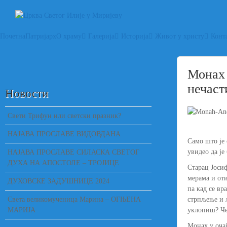
Почетна
Патријарх
О храму
Галерија
Историја
Живот у христу
Конт
Монах 
нечаст
Новости
Свети Трифун или светски празник?
НАЈАВА ПРОСЛАВЕ ВИДОВДАНА
Само што је 
увидео да је
НАЈАВА ПРОСЛАВЕ СИЛАСКА СВЕТОГ
ДУХА НА АПОСТОЛЕ – ТРОЈИЦЕ
Старац Јосиф
мерама и оти
ДУХОВСКЕ ЗАДУШНИЦЕ 2024
па кад се вр
Света великомученица Марина – ОГЊЕНА
стрпљење и љ
МАРИЈА
уклопиш? Чет
Монах у очај