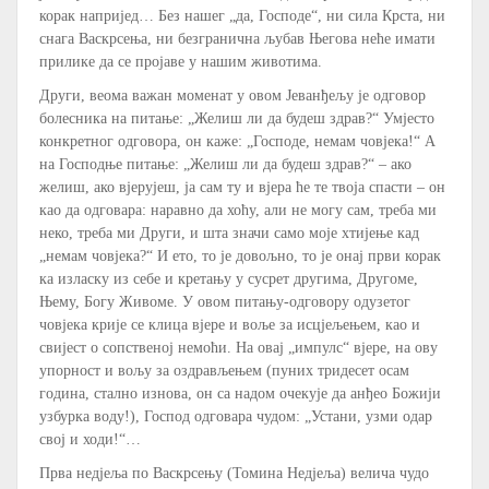
корак напријед… Без нашег „да, Господе“, ни сила Крста, ни
снага Васкрсења, ни безгранична љубав Његова неће имати
прилике да се пројаве у нашим животима.
Други, веома важан моменат у овом Јеванђељу је одговор
болесника на питање: „Желиш ли да будеш здрав?“ Умјесто
конкретног одговора, он каже: „Господе, немам човјека!“ А
на Господње питање: „Желиш ли да будеш здрав?“ – ако
желиш, ако вјерујеш, ја сам ту и вјера ће те твоја спасти – он
као да одговара: наравно да хоћу, али не могу сам, треба ми
неко, треба ми Други, и шта значи само моје хтијење кад
„немам човјека?“ И ето, то је довољно, то је онај први корак
ка изласку из себе и кретању у сусрет другима, Другоме,
Њему, Богу Живоме. У овом питању-одговору одузетог
човјека крије се клица вјере и воље за исцјељењем, као и
свијест о сопственој немоћи. На овај „импулс“ вјере, на ову
упорност и вољу за оздрављењем (пуних тридесет осам
година, стално изнова, он са надом очекује да анђео Божији
узбурка воду!), Господ одговара чудом: „Устани, узми одар
свој и ходи!“…
Прва недјеља по Васкрсењу (Томина Недјеља) велича чудо