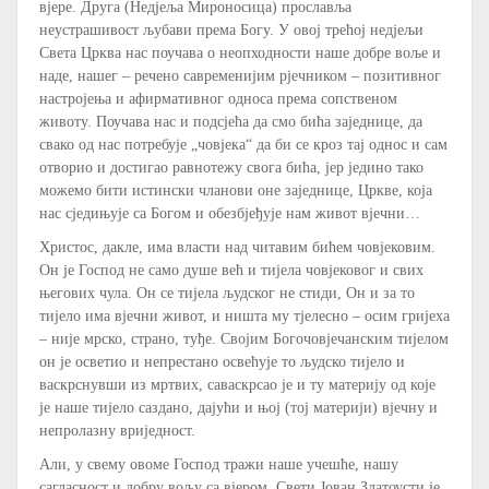
вјере. Друга (Недјеља Мироносица) прославља
неустрашивост љубави према Богу. У овој трећој недјељи
Света Црква нас поучава о неопходности наше добре воље и
наде, нашег – речено савременијим рјечником – позитивног
настројења и афирмативног односа према сопственом
животу. Поучава нас и подсјећа да смо бића заједнице, да
свако од нас потребује „човјека“ да би се кроз тај однос и сам
отворио и достигао равнотежу свога бића, јер једино тако
можемо бити истински чланови оне заједнице, Цркве, која
нас сједињује са Богом и обезбјеђује нам живот вјечни…
Христос, дакле, има власти над читавим бићем човјековим.
Он је Господ не само душе већ и тијела човјековог и свих
његових чула. Он се тијела људског не стиди, Он и за то
тијело има вјечни живот, и ништа му тјелесно – осим гријеха
– није мрско, страно, туђе. Својим Богочовјечанским тијелом
он је осветио и непрестано освећује то људско тијело и
васкрснувши из мртвих, саваскрсао је и ту материју од које
је наше тијело саздано, дајући и њој (тој материји) вјечну и
непролазну вриједност.
Али, у свему овоме Господ тражи наше учешће, нашу
сагласност и добру вољу са вјером. Свети Јован Златоусти је