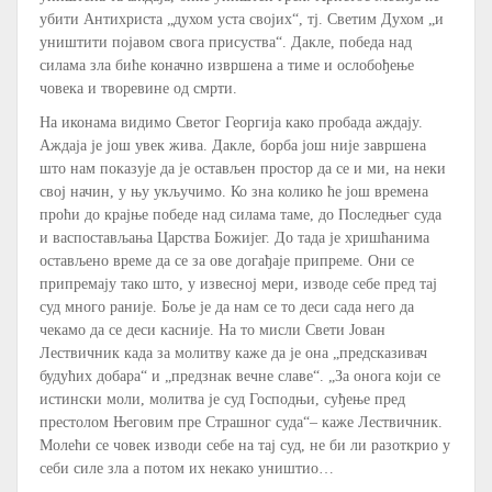
убити Антихриста „духом уста својих“, тј. Светим Духом „и
уништити појавом свога присуства“. Дакле, победа над
силама зла биће коначно извршена а тиме и ослобођење
човека и творевине од смрти.
На иконама видимо Светог Георгија како пробада аждају.
Аждаја је још увек жива. Дакле, борба још није завршена
што нам показује да је остављен простор да се и ми, на неки
свој начин, у њу укључимо. Ко зна колико ће још времена
проћи до крајње победе над силама таме, до Последњег суда
и васпостављања Царства Божијег. До тада је хришћанима
остављено време да се за ове догађаје припреме. Они се
припремају тако што, у извесној мери, изводе себе пред тај
суд много раније. Боље је да нам се то деси сада него да
чекамо да се деси касније. На то мисли Свети Јован
Лествичник када за молитву каже да је она „предсказивач
будућих добара“ и „предзнак вечне славе“. „За онога који се
истински моли, молитва је суд Господњи, суђење пред
престолом Његовим пре Страшног суда“– каже Лествичник.
Молећи се човек изводи себе на тај суд, не би ли разоткрио у
себи силе зла а потом их некако уништио…