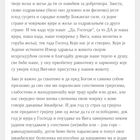
твоје воље и жеље да ти се намећем за добротвора. Заиста,
свако оздрављење (било оно духовно или физичко) јесте
плод сусрета и сарадње између Божанске силе, са једне
стране и човјекове вјере и жеље за оздрављењем са друге
стране. И тек када чује наше: „Да, Господе“, (а то ДА је наша
вјера, наша нада, наше повјерење у Њега, наша молитва и
горућа жеља), тек тада Господ Који нас је и створио, Који је
Једини истинити Извор здравља и живота својом
исцјељујућом силом и благодаћу доводи наше тијело и душу,
све биће наше, у ону првобитну равнотежу и хармонију које
су увијек плод Његовог присуства у нашем животу…
Јако је важно да схватимо и да пред Богом и самима собом
признамо да смо сви ми паралисани сопственим гријесима,
слабостима и малодушношћу које трају краће или дуже, али
нас свеједно чине веома сличнима овом човјеку о коме
говори данашње Јеванђеље. И док год су страх од гријеха
или преданост гријеху јачи од жеље да га се ослободимо, док
год је вјера у Господа и поуздање на Њега замијењено неким
јадним поуздањем у сопствене (не)моћи или – још горе –
равнодушношћу, дотле ћемо бити паралисани и попут овог
јеванђелског болесника неспособни да направимо ма и један