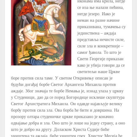
иконама има крила, негде
се иза ње налази пећина,
негде језеро. Иако је
неман на разне начине
приказивана, тумачења су
јединствена – аждаја
представља нечисте силе,
силе зла и конкретније –
самог ђавола. То што је
Свети Георгије приказан
како је убија говори да се
светитељи наше Цркве
боре против сила таме. У светом Откривењу описан је
будући догађај борбе Светог Архангела Михаила против
аждаје. Због значаја те борбе Немања је, изнад улаза у цркву
у Студеници, дао да се поред Богородице исклеше скулптура
Светог Архистратига Михаила. Он одавде најављује велику
борбу против сила зла. Ова борба ће бити и довршена. На
прозору олтара студеничке цркве приказано је коначно
одвајање добра и зла. Оно што је лоше на једну страну, а оно
што је добро на другу. Доласком Христа Судије биће
уништена та аждаја, биће уништен грех. Христос Месија ће