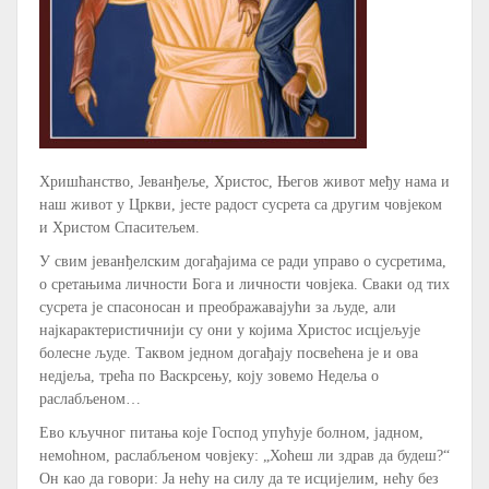
Хришћанство, Јеванђеље, Христос, Његов живот међу нама и
наш живот у Цркви, јесте радост сусрета са другим човјеком
и Христом Спаситељем.
У свим јеванђелским догађајима се ради управо о сусретима,
о сретањима личности Бога и личности човјека. Сваки од тих
сусрета је спасоносан и преображавајући за људе, али
најкарактеристичнији су они у којима Христос исцјељује
болесне људе. Таквом једном догађају посвећена је и ова
недјеља, трећа по Васкрсењу, коју зовемо Недеља о
раслабљеном…
Ево кључног питања које Господ упућује болном, јадном,
немоћном, раслабљеном човјеку: „Хоћеш ли здрав да будеш?“
Он као да говори: Ја нећу на силу да те исцијелим, нећу без