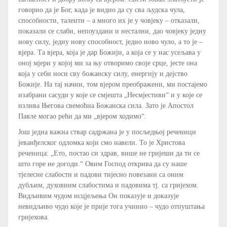
говорио да је Бог, када је видио да су сва људска чула,
способности, таленти – а много их је у човјеку – отказали,
показали се слаби, непоуздани и нестални, дао човјеку једну
нову силу, једну нову способност, једно ново чуло, а то је –
вјера. Та вјера, која је дар Божији, а која се у нас усељава у
оној мјери у којој ми за њу отворимо своје срце, јесте она
која у себи носи сву божанску силу, енергију и дејство
Божије. На тај начин, том вјером преображени, ми постајемо
изабрани сасуди у које се смјешта „Несмјестиви“ и у које се
излива Његова свемоћна Божанска сила. Зато је Апостол
Павле могао рећи да ми „вјером ходимо“.
Још једна важна ствар садржана је у посљедњој реченици
јеванђелског одломка који смо навели. То је Христова
реченица: „Ето, постао си здрав, више не гријеши да ти се
што горе не догоди.“ Овим Господ открива да су наше
тјелесне слабости и падови тијесно повезани са оним
дубљим, духовним слабостима и падовима тј. са гријехом.
Видљивим чудом исцјељења Он показује и доказује
невидљиво чудо које је прије тога учинио – чудо отпуштања
гријехова.