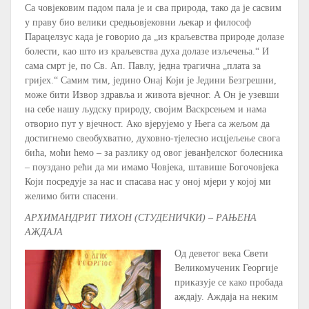
Са човјековим падом пала је и сва природа, тако да је сасвим
у праву био велики средњовјековни љекар и философ
Парацелзус када је говорио да „из краљевства природе долазе
болести, као што из краљевства духа долазе изљечења.“ И
сама смрт је, по Св. Ап. Павлу, једна трагична „плата за
гријех.“ Самим тим, једино Онај Који је Једини Безгрешни,
може бити Извор здравља и живота вјечног. А Он је узевши
на себе нашу људску природу, својим Васкрсењем и нама
отворио пут у вјечност. Ако вјерујемо у Њега са жељом да
достигнемо свеобухватно, духовно-тјелесно исцјељење свога
бића, моћи ћемо – за разлику од овог јеванђелског болесника
– поуздано рећи да ми имамо Човјека, штавише Богочовјека
Који посредује за нас и спасава нас у оној мјери у којој ми
желимо бити спасени.
АРХИМАНДРИТ ТИХОН (СТУДЕНИЧКИ) – РАЊЕНА
АЖДАЈА
Од деветог века Свети
Великомученик Георгије
приказује се како пробада
аждају. Аждаја на неким