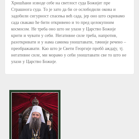
Хришћани изводе себе на светлост суда Божијег пре
Страшнога суда. То је зато да би се ослободили окова и
задобили сигурност спасења већ сада, јер оно што скривамо
сада свакако ће бити откривено и то пред целокупним
космосом. Не треба оно што не улази у Царство Божије
крити и чувати у себи. Негативне силе треба, напротив,
разоткривати и у нама самима уништавати, тачније речено –
преображавати. Као што је Свети Георгије пробô аждају, тј.
негативне силе, ми морамо у себи уништавати све то што не
улази у Царство Божије.