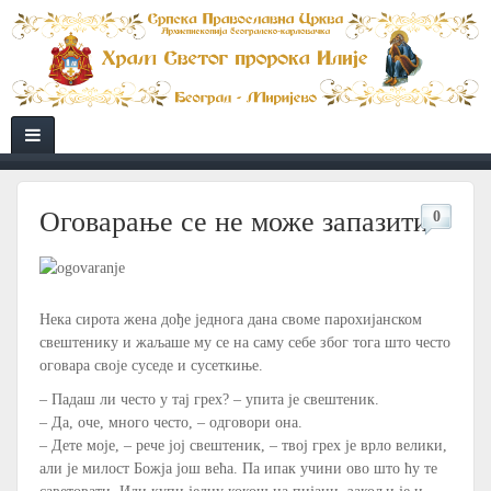
Оговарање се не може запазити
0
Нека сирота жена дође једнога дана своме парохијанском
свештенику и жаљаше му се на саму себе због тога што често
оговара своје суседе и сусеткиње.
– Падаш ли често у тај грех? – упита је свештеник.
– Да, оче, много често, – одговори она.
– Дете моје, – рече јој свештеник, – твој грех је врло велики,
али је милост Божја још већа. Па ипак учини ово што ћу те