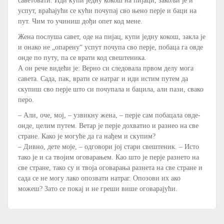
саветовати. Иди купи једну кокош на пијаци, закољи је и
успут, враћајући се кући почупај сво њено перје и баци на
пут. Чим то учиниш дођи опет код мене.
Жена послуша савет, оде на пијац, купи једну кокош, закла је
и онако не „опарену“ успут почупа сво перје, побаца га овде
онде по путу, па се врати код свештеника.
А он рече видећи је: Верно си следовала првом делу мога
савета. Сада, пак, врати се натраг и иди истим путем да
скупиш сво перје што си почупала и бацила, али пази, свако
перо.
– Али, оче, мој, – узвикну жена, – перје сам побацала овде-
онде, целим путем. Ветар је перје дохватио и разнео на све
стране. Како је могуће да га нађем и скупим?
– Дивно, дете моје, – одговори јој стари свештеник. – Исто
тако је и са твојим оговарањем. Као што је перје разнето на
све стране, тако су и твоја оговарања разнета на све стране и
сада се не могу лако опозвати натраг. Опозови их ако
можеш? Зато се покај и не греши више оговарајући.