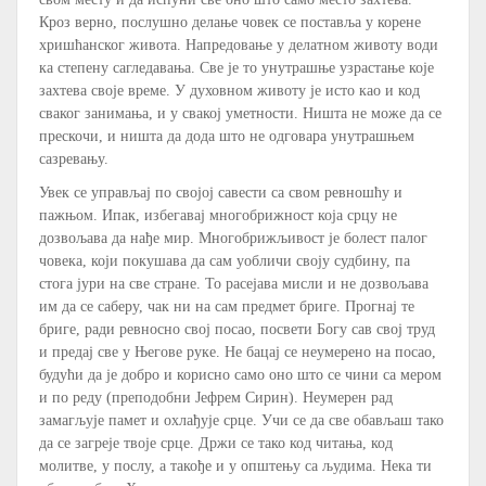
Кроз верно, послушно делање човек се поставља у корене
хришћанског живота. Напредовање у делатном животу води
ка степену сагледавања. Све је то унутрашње узрастање које
захтева своје време. У духовном животу је исто као и код
сваког занимања, и у свакој уметности. Ништа не може да се
прескочи, и ништа да дода што не одговара унутрашњем
сазревању.
Увек се управљај по својој савести са свом ревношћу и
пажњом. Ипак, избегавај многобрижност која срцу не
дозвољава да нађе мир. Многобрижљивост је болест палог
човека, који покушава да сам уобличи своју судбину, па
стога јури на све стране. То расејава мисли и не дозвољава
им да се саберу, чак ни на сам предмет бриге. Прогнај те
бриге, ради ревносно свој посао, посвети Богу сав свој труд
и предај све у Његове руке. Не бацај се неумерено на посао,
будући да је добро и корисно само оно што се чини са мером
и по реду (преподобни Јефрем Сирин). Неумерен рад
замагљује памет и охлађује срце. Учи се да све обављаш тако
да се загреје твоје срце. Држи се тако код читања, код
молитве, у послу, а такође и у општењу са људима. Нека ти