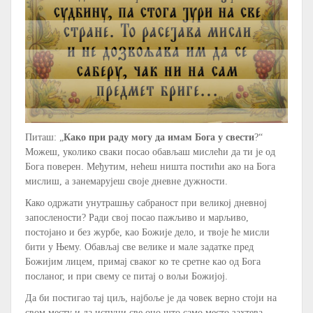
Питаш: „
Како при раду могу да имам Бога у свести
?“
Можеш, уколико сваки посао обављаш мислећи да ти је од
Бога поверен. Међутим, нећеш ништа постићи ако на Бога
мислиш, а занемарујеш своје дневне дужности.
Како одржати унутрашњу сабраност при великој дневној
запослености? Ради свој посао пажљиво и марљиво,
постојано и без журбе, као Божије дело, и твоје ће мисли
бити у Њему. Обављај све велике и мале задатке пред
Божијим лицем, примај сваког ко те сретне као од Бога
посланог, и при свему се питај о вољи Божијој.
Да би постигао тај циљ, најбоље је да човек верно стоји на
свом месту и да испуни све оно што само место захтева.