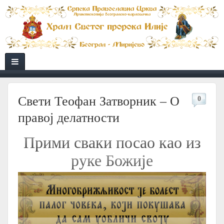
Свети Теофан Затворник – О
0
правој делатности
Прими сваки посао као из
руке Божије