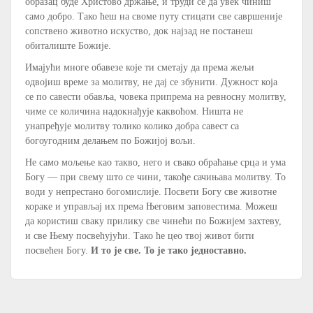
образац буде Христово држање, и труди се да увек чиниш
само добро. Тако ћеш на своме путу стицати све савршеније
сопствено животно искуство, док најзад не постанеш
обиталиште Божије.
Имајући многе обавезе које ти сметају да према жељи
одвојиш време за молитву, не дај се збунити. Дужност која
се по савести обавља, човека припрема на ревносну молитву,
чиме се количина надокнађује каквоћом. Ништа не
унапређује молитву толико колико добра савест са
богоугодним делањем по Божијој вољи.
Не само мољење као такво, него и свако обраћање срца и ума
Богу — при свему што се чини, такође сачињава молитву. То
води у непрестано богомислије. Посвети Богу све животне
кораке и управљај их према Његовим заповестима. Можеш
да користиш сваку прилику све чинећи по Божијем захтеву,
и све Њему посвећујући. Тако ће цео твој живот бити
посвећен Богу.
И то је све. То је тако једноставно.