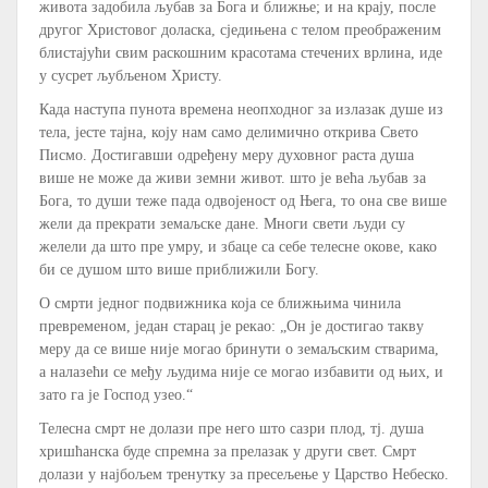
живота задобила љубав за Бога и ближње; и на крају, после
другог Христовог доласка, сједињена с телом преображеним
блистајући свим раскошним красотама стечених врлина, иде
у сусрет љубљеном Христу.
Када наступа пунота времена неопходног за излазак душе из
тела, јесте тајна, коју нам само делимично открива Свето
Писмо. Достигавши одређену меру духовног раста душа
више не може да живи земни живот. што је већа љубав за
Бога, то души теже пада одвојеност од Њега, то она све више
жели да прекрати земаљске дане. Многи свети људи су
желели да што пре умру, и збаце са себе телесне окове, како
би се душом што више приближили Богу.
О смрти једног подвижника која се ближњима чинила
превременом, један старац је рекао: „Он је достигао такву
меру да се више није могао бринути о земаљским стварима,
а налазећи се међу људима није се могао избавити од њих, и
зато га је Господ узео.“
Телесна смрт не долази пре него што сазри плод, тј. душа
хришћанска буде спремна за прелазак у други свет. Смрт
долази у најбољем тренутку за пресељење у Царство Небеско.