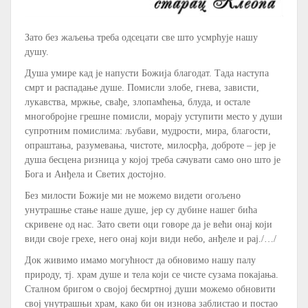
Зато без жаљења треба одсецати све што усмрћује нашу
душу.
Душа умире кад је напусти Божија благодат. Тада наступа
смрт и распадање душе. Помисли злобе, гнева, зависти,
лукавства, мржње, свађе, злопамћења, блуда, и остале
многобројне грешне помисли, морају уступити место у души
супротним помислима: љубави, мудрости, мира, благости,
опраштања, разумевања, чистоте, милосрђа, доброте – јер је
душа бесцена ризница у којој треба сачувати само оно што је
Бога и Анђела и Светих достојно.
Без милости Божије ми не можемо видети огољено
унутрашње стање наше душе, јер су дубине нашег бића
скривене од нас. Зато свети оци говоре да је већи онај који
види своје грехе, него онај који види небо, анђеле и рај./…/
Док живимо имамо могућност да обновимо нашу палу
природу, тј. храм душе и тела који се чисте сузама покајања.
Сталном бригом о својој бесмртној души можемо обновити
свој унутрашњи храм, како би он изнова заблистао и постао