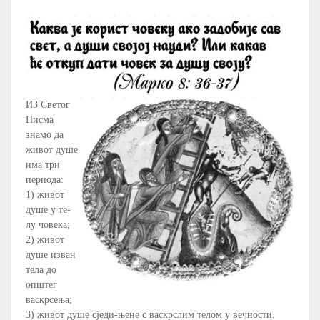
ИЗ Светог
Писма
знамо да
живот душе
има три
периода:
1) живот
душе у те-
лу човека;
2) живот
душе изван
тела до
општег
васкрсења;
3) живот душе сједи-њене с васкрслим телом у вечности.