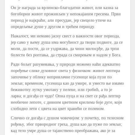
Он је награда за врлинско-благодатни живот, или казна за
богоборни живот проживљен у непокајаним гресима. Први
период је најкраћи, али пресудан, јер свецело утиче на
опредељење душе у другом и трећем периоду.
Нажалост, ми немамо јасну свест о важности овог периода,
јер само у њему душа има могућност да твори подвиге, да се
моли, да пости, да се уздржава, да чини милосрђе, да трпи
болести без роптања, да страда са смирењем и надом у Бога.
Ради бољег разумевања, у природи можемо наћи адекватно
поређење слике духовног света у физичком: живот лептира
започиње у облику непривлачне гусенице која пузи по
земљи; временом, гусеница као да умире, и уместо ње имамо
беживотну лутку умотану у пелене, или гробић, а то је
ларва; и догађа се чудо! Опна пуца и на свет се рађа лептир
необичне лепоте, с дивним цветним крилима боје дуге, који
слободно лети с цвета на цвет хранећи се поленом.
Слично се догађа с душом човечијом: у почетку, по телесном
рођењу, због првородног греха, душа као да пуже по земљи;
кад тело умре душа се тајанствено преображава, ако је за