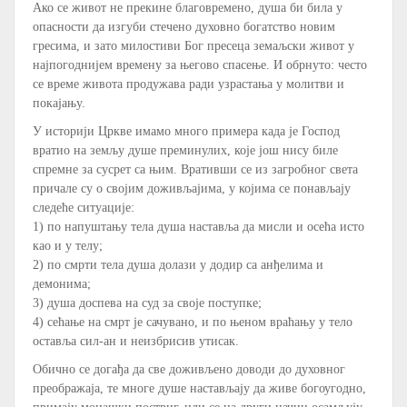
Ако се живот не прекине благовремено, душа би била у
опасности да изгуби стечено духовно богатство новим
гресима, и зато милостиви Бог пресеца земаљски живот у
најпогоднијем времену за његово спасење. И обрнуто: често
се време живота продужава ради узрастања у молитви и
покајању.
У историји Цркве имамо много примера када је Господ
вратио на земљу душе преминулих, које још нису биле
спремне за сусрет са њим. Вративши се из загробног света
причале су о својим доживљајима, у којима се понављају
следеће ситуације:
1) по напуштању тела душа наставља да мисли и осећа исто
као и у телу;
2) по смрти тела душа долази у додир са анђелима и
демонима;
3) душа доспева на суд за своје поступке;
4) сећање на смрт је сачувано, и по њеном враћању у тело
оставља сил-ан и неизбрисив утисак.
Обично се догађа да све доживљено доводи до духовног
преображаја, те многе душе настављају да живе богоугодно,