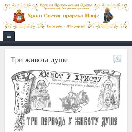
Три живота душе
0