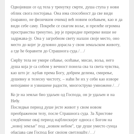
Одвојивши се од тела у тренутку смрти, душа ступа у нови
облик свога постојања. Она има способност да све види
(наравно, не физичким очима) већ новим осећањем, као и да
види себе саму. Покреће се снагом воље, и прелеће огромна
пространства тренутно, јер је природне препреке више не
задржава-ју. Она у загробном свету налази своје место, оно
место до којег је духовно дорасла у свом земаљском животу,
а где ће боравити до Страшнога суда./…/
Смрћу тела не умире сећање, осећање, мисао, воља, него
душа која је са собом у вечност понела сва та света чувства,
као што је: љубав према Богу, добрим делима, смирење,
душевну и телесну чистоту, – наћи ће их у себи као изворе
непојамне и узвишене радости, многоструко умножене./…/
Ко је на земљи био удаљен од Господа, он је удаљен и на
Небу.
Последњи период душе јесте живот у свом новом
преображеном телу, после Страшнога суда. За Христове
следбенике овај период најблискијег односа с Богом на
„новој земљи“ под „новим небом“, где душе уместо сунца
обасјава сам Господ Бог својом светлошћу./…/