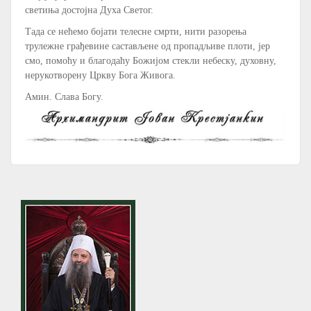
светиња достојна Духа Светог.
Тада се нећемо бојати телесне смрти, нити разорења
трулежне грађевине састављене од пропадљиве плоти, јер
смо, помоћу и благодаћу Божијом стекли небеску, духовну,
нерукотворену Цркву Бога Живога.
Амин. Слава Богу.