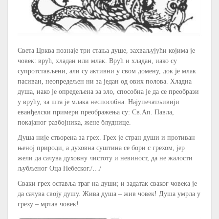
Света Црква познаје три стања душе, захваљујући којима је
човек: врућ, хладан или млак. Врућ и хладан, иако су
супротстављени, али су активни у свом домену, док је млак
пасиван, неопредељен ни за један од ових полова. Хладна
душа, иако је опредељена за зло, способна је да се преобрази
у врућу, за шта је млака неспособна. Најупечатљивији
еванђелски примери преображења су: Св.Ап. Павла,
покајаног разбојника, жене блуднице.
Душа није створена за грех. Грех је стран души и противан
њеној природи, а духовна суштина се бори с грехом, јер
жели да сачува духовну чистоту и невиност, да не жалости
љубљеног Оца Небеског./…/
Сваки грех оставља траг на души; и задатак сваког човека је
да сачува своју душу. Жива душа – жив човек! Душа умрла у
греху – мртав човек!