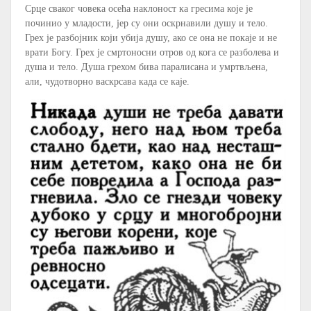
Срце сваког човека осећа наклоност ка гресима које је
починио у младости, јер су они оскрнавили душу и тело.
Грех је разбојник који убија душу, ако се она не покаје и не
врати Богу. Грех је смртоносни отров од кога се разболева и
душа и тело. Душа грехом бива паралисана и умртвљена,
али, чудотворно васкрсава када се каје.