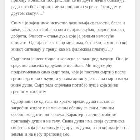
примају монашки постриг, или се на други начин осамљују,
ради што боље припреме за поновни сусрет с Господом у
другом свету./…/
Свима је заједничко искуство доживљаја светлости, благе и
меке, светлости Бића из кога исијава љубав, радост, милост,
доброта, благост – стање духа које је речима немогуће
описати. Одвија се разговор мислима, без речи, а многи свој
живот сагледају у трену, као на филмском платну./…/
Смрт тела је неопходна и корисна за пали род људски. Она је
средство спасења од духовне погибли. Ми под смрћу
подразумевамо само смрт тела, које је постало смртно после
грехопада првих људи, а у овом животу је главна смрт свагда
живе душе. Смрт тела спречава погибао душе која живи
грешним животом.
Одвојивши се од тела на кратко време, душа наставља
загробни живот у измењеном облику са свим личним
особинама дотичног човека. Карактер и личне особине
припадају души а не телу. Свака душа има своја суштинска
својства која је разликују од других душа, и по којима је и на
земљи и на небу препознајемо.