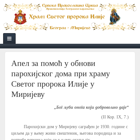
Апел за помоћ у обнови
парохијског дома при храму
Светог пророка Илије у
Миријеву
„Бог љуби онога који добровољно даје“
(II Кор. IX, 7.)
Парохијски дом у Миријеву саграђен је 1930. године с
циљем да у њему живи свештеник, његова породица и за
потребе верника који се у њему окупљају.