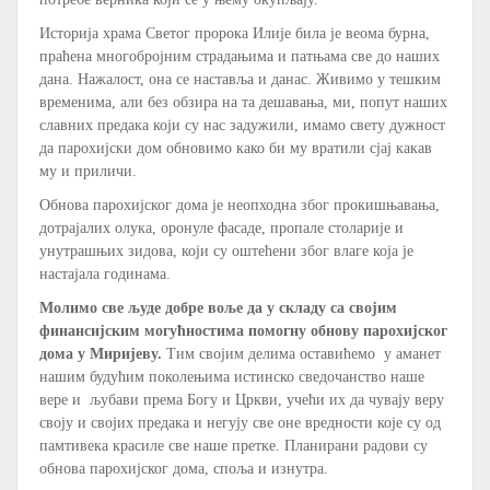
Историја храма Светог пророка Илије била је веома бурна,
праћена многобројним страдањима и патњама све до наших
дана. Нажалост, она се наставља и данас. Живимо у тешким
временима, али без обзира на та дешавања, ми, попут наших
славних предака који су нас задужили, имамо свету дужност
да парохијски дом обновимо како би му вратили сјај какав
му и приличи.
Обнова парохијског дома је неопходна због прокишњавања,
дотрајалих олука, оронуле фасаде, пропале столарије и
унутрашњих зидова, који су оштећени због влаге која је
настајала годинама.
Молимо све људе добре воље да у складу са својим
финансијским могућностима помогну обнову парохијског
дома у Миријеву.
Тим својим делима оставићемо у аманет
нашим будућим поколењима истинско сведочанство наше
вере и љубави према Богу и Цркви, учећи их да чувају веру
своју и својих предака и негују све оне вредности које су од
памтивека красиле све наше претке. Планирани радови су
обнова парохијског дома, споља и изнутра.