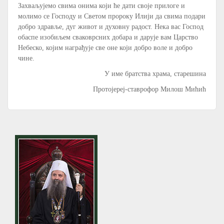
Захваљујемо свима онима који ће дати своје прилоге и
молимо се Господу и Светом пророку Илији да свима подари
добро здравље, дуг живот и духовну радост. Нека вас Господ
обаспе изобиљем сваковрсних добара и дарује вам Царство
Небеско, којим награђује све оне који добро воле и добро
чине.
У име братства храма, старешина
Протојереј-ставрофор Милош Мићић