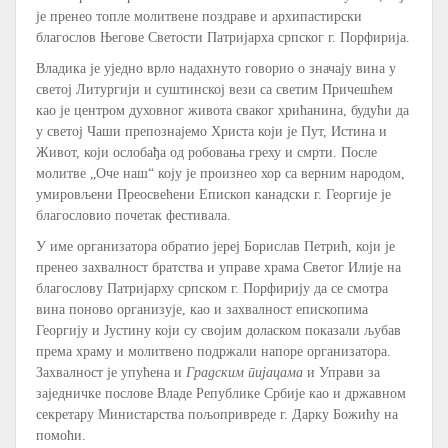
је пренео топле молитвене поздраве и архипастирски
благослов Његове Светости Патријарха српског г. Порфирија.
Владика је уједно врло надахнуто говорио о значају вина у
светој Литургији и суштинској вези са светим Причешћем
као је центром духовног живота сваког хрићанина, будући да
у светој Чаши препознајемо Христа који је Пут, Истина и
Живот, који ослобађа од робовања греху и смрти. После
молитве „Оче наш“ коју је произнео хор са верним народом,
умировљени Преосвећени Епископ канадски г. Георгије је
благословио почетак фестивала.
У име организатора обратио јереј Борислав Петрић, који је
пренео захвалност братства и управе храма Светог Илије на
благослову Патријарху српском г. Порфирију да се смотра
вина поново организује, као и захвалност епископима
Георгију и Јустину који су својим доласком показали љубав
према храму и молитвено подржали напоре организатора.
Захвалност је упућена и
Градским пијацама
и Управи за
заједничке послове Владе Републике Србије као и државном
секретару Министарства пољопривреде г. Дарку Божићу на
помоћи.