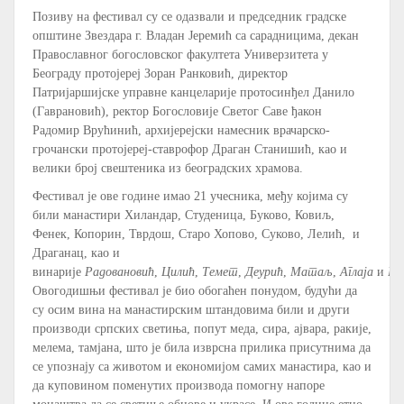
Позиву на фестивал су се одазвали и председник градске
општине Звездара г. Владан Јеремић са сарадницима, декан
Православног богословског факултета Универзитета у
Београду протојереј Зоран Ранковић, директор
Патријаршијске управне канцеларије протосинђел Данило
(Гаврановић), ректор Богословије Светог Саве ђакон
Радомир Врућинић, архијерејски намесник врачарско-
грочански протојереј-ставрофор Драган Станишић, као и
велики број свештеника из београдских храмова.
Фестивал је ове године имао 21 учесника, међу којима су
били манастири Хиландар, Студеница, Буково, Ковиљ,
Фенек, Копорин, Тврдош, Старо Хопово, Суково, Лелић, и
Драганац, као и
винарије
Радовановић
,
Цилић
,
Темет
,
Деурић
,
Матаљ
,
Аглаја
и
Ви
Овогодишњи фестивал је био обогаћен понудом, будући да
су осим вина на манастирским штандовима били и други
производи српских светиња, попут меда, сира, ајвара, ракије,
мелема, тамјана, што је била изврсна прилика присутнима да
се упознају са животом и економијом самих манастира, као и
да куповином поменутих производа помогну напоре