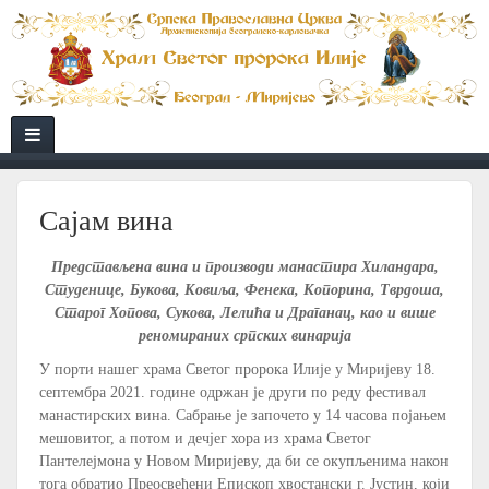
Сајам вина
Представљена вина и производи манастира Хиландара,
Студенице, Букова, Ковиља, Фенека, Копорина, Тврдоша,
Старог Хопова, Сукова, Лелића и Драганац, као и више
реномираних српских винарија
У порти нашег храма Светог пророка Илије у Миријеву 18.
септембра 2021. године одржан је други по реду фестивал
манастирских вина. Сабрање је започето у 14 часова појањем
мешовитог, а потом и дечјег хора из храма Светог
Пантелејмона у Новом Миријеву, да би се окупљенима након
тога обратио Преосвећени Епископ хвостански г. Јустин, који