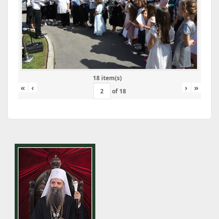
18 item(s)
«
‹
›
»
of
18