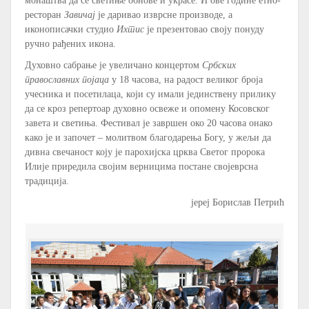
монаштва да се светиње обнове и украсе. И ове године етно-
ресторан
Завичај
је даривао изврсне производе, а
иконописачки студио
Ихтис
је презентовао своју понуду
ручно рађених икона.
Духовно сабрање је увеличано концертом
Србских
православних појаца
у 18 часова, на радост великог броја
учесника и посетилаца, који су имали јединствену прилику
да се кроз репертоар духовно освеже и опомену Косовског
завета и светиња. Фестивал је завршен око 20 часова онако
како је и започет – молитвом благодарења Богу, у жељи да
дивна свечаност коју је парохијска црква Светог пророка
Илије приредила својим верницима постане својеврсна
традиција.
јереј Борислав Петрић