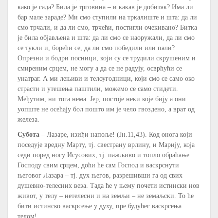
како је сада? Била је трговина – и какав је добитак? Има ли
бар мале зараде? Ми смо ступили на тркалиште и шта: да ли
смо трчали, и да ли смо, трчећи, постигли очекивано? Битка
је била објављена и шта: да ли смо се наоружали, да ли смо
се тукли и, борећи се, да ли смо победили или пали?
Опрезни и бодри посници, који су се трудили скрушеним и
смиреним срцем, не могу а да се не радују, осврћући се
унатраг. А ми лењиви и телоугодници, који смо се само око
страсти и утешења паштили, можемо се само стидети.
Међутим, ни тога нема. Јер, постоје неки које бију а они
уопште не осећају бол пошто им је чело гвоздено, а врат од
железа.
Субота
– Лазаре, изиђи напоље! (Јн.11,43). Код онога који
поседује вредну Марту, тј. свестрану врлину, и Марију, која
седи поред ногу Исусових, тј. пажљиво и топло обраћање
Господу свим срцем, доћи ће сам Господ и васкрснути
његовог Лазара – тј. дух његов, разрешивши га од свих
душевно-телесних веза. Тада ће у њему почети истински нов
живот, у телу – нетелесни и на земљи – не земаљски. То ће
бити истинско васкрсење у духу, пре будућег васкрсења
телом!