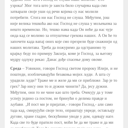
узрока! Због тога што је заиста било случајева када смо
затварали своје уши од речи којима су нас молили
потребити. Стога ни нас Господ не слуша. Међутим, још
није велика тешкоћа ако нас Господ не слуша у мољењима за
нешто временско. Но, тешко нама када Он неће да нас чује
онда кад се молимо за отпуштење грехова наших. А Он ће то
започети када вапај оних које смо презрели буде снажнији од
наших молитава. Треба да пожуримо да одстранимо ту
крајњу беду по примеру Закхеја, коме је Господ, за његову
мудру одлуку рекао: Данас дође спасење дому овоме.
Среда
– Узвикни, говори Господ светом пророку Илији, и не
поштеди, изобличавајући безакоња мојих људи. А шта су
урадили људи? Траже ме и желе да ми се приближе. Зар је то
грех? Зар нису они то и дужни чинити? Да, јесу дужни.
Међутим, они то не чине као што треба. Очекују да у томе
успеју једино са постом, не бринући о делима правде и
љубави. „И пост ми је пријатан,- говори Господ,- али само
тада кад, смирујући своје тело, опраштају увреде, остављају
дугове, хране гладне, бескућнике уводе у дом, одевају наге.
Када све то буде пратило пост, моћи ће да ме траже и да ми