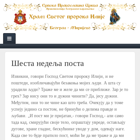
Шеста недеља поста
Извикни, говори Господ Светом пророку Илији, и не
поштеди, изобличавајући безакоња мојих људи. А шта су
урадили људи? Траже ме и желе да ми се приближе. Зар је то
грех? Зар нису они то и дужни чинити? Да, јесу дужни.
Међутим, они то не чине као што треба. Очекују да у томе
успеју једино са постом, не бринући о делима правде и
љубави. „И пост ми је пријатан,- говори Господ,- али само
тада кад, смирујући своје тело, опраштају увреде, остављају
дугове, хране гладне, бескућнике уводе у дом, одевају наге.
Када све то буде пратило пост, моћи ће да ме траже и да ми