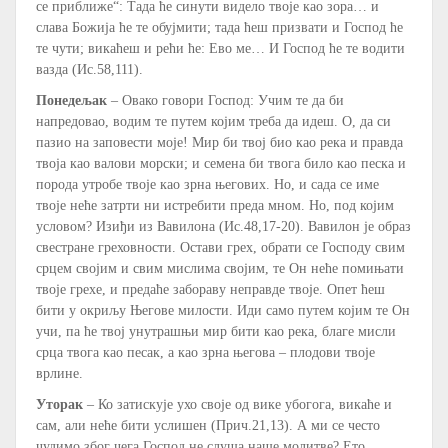
се приближе“: Тада ће синути видело твоје као зора… и
слава Божија ће те обујмити; тада ћеш призвати и Господ ће
те чути; викаћеш и рећи ће: Ево ме… И Господ ће те водити
вазда (Ис.58,111).
Понедељак
– Овако говори Господ: Учим те да би
напредовао, водим те путем којим треба да идеш. О, да си
пазио на заповести моје! Мир би твој био као река и правда
твоја као валови морски; и семена би твога било као песка и
порода утробе твоје као зрна његових. Но, и сада се име
твоје неће затрти ни истребити преда мном. Но, под којим
условом? Изиђи из Вавилона (Ис.48,17-20). Вавилон је образ
свестране греховности. Остави грех, обрати се Господу свим
срцем својим и свим мислима својим, те Он неће помињати
твоје грехе, и предаће забораву неправде твоје. Опет ћеш
бити у окриљу Његове милости. Иди само путем којим те Он
учи, па ће твој унутрашњи мир бити као река, благе мисли
срца твога као песак, а као зрна његова – плодови твоје
врлине.
Уторак
– Ко затискује ухо своје од вике убогога, викаће и
сам, али неће бити услишен (Прич.21,13). А ми се често
чудимо због чега Господ не слуша наше молитве? Ето