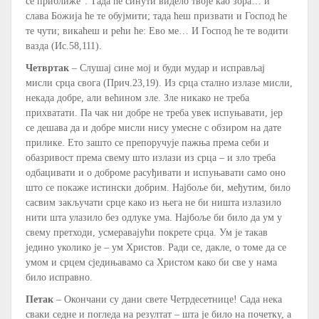
се приближе“: Тада ће синути видело твоје као зора… и
слава Божија ће те обујмити; тада ћеш призвати и Господ ће
те чути; викаћеш и рећи ће: Ево ме… И Господ ће те водити
вазда (Ис.58,111).
Четвртак
– Слушај сине мој и буди мудар и исправљај
мисли срца свога (Прич.23,19). Из срца стално излазе мисли,
некада добре, али већином зле. Зле никако не треба
прихватати. Па чак ни добре не треба увек испуњавати, јер
се дешава да и добре мисли нису умесне с обзиром на дате
прилике. Ето зашто се препоручује пажња према себи и
обазривост према свему што излази из срца – и зло треба
одбацивати и о доброме расуђивати и испуњавати само оно
што се покаже истински добрим. Најбоље би, међутим, било
сасвим закључати срце како из њега не би ништа излазило
нити шта улазило без одлуке ума. Најбоље би било да ум у
свему претходи, усмеравајући покрете срца. Ум је такав
једино уколико је – ум Христов. Ради се, дакле, о томе да се
умом и срцем сједињавамо са Христом како би све у нама
било исправно.
Петак
– Окончани су дани свете Четрдесетнице! Сада нека
сваки седне и погледа на резултат – шта је било на почетку, а