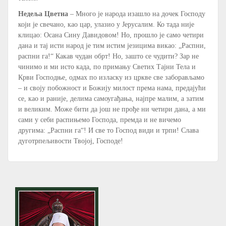
Недеља Цветна
– Много је народа изашло на дочек Господу
који је свечано, као цар, улазио у Јерусалим. Ко тада није
клицао: Осана Сину Давидовом! Но, прошло је само четири
дана и тај исти народ је тим истим језицима викао: „Распни,
распни га!“ Какав чудан обрт! Но, зашто се чудити? Зар не
чинимо и ми исто када, по примању Светих Тајни Тела и
Крви Господње, одмах по изласку из цркве све заборављамо
– и своју побожност и Божију милост према нама, предајући
се, као и раније, делима самоугађања, најпре малим, а затим
и великим. Може бити да још не прође ни четири дана, а ми
сами у себи распињемо Господа, премда и не вичемо
другима: „Распни га“! И све то Господ види и трпи! Слава
дуготрпељивости Твојој, Господе!