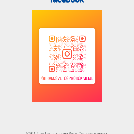
©2021 Храм Светог пророка Илије. Сва права задржана.