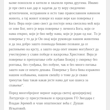
њоме поносили и китили и хвалили према другима. Имамо
је пре свега као дар и задатак да ту веру сведочимо
аутентичним, исправним и исто тако православним начином
живота, а тај живот извире из наше вере као поверења у
Бога. Вера није само свест да постоји нека свесилна моћ која
се зове Бог, него је вера поверење у личнога Бога, који се
нама открио, који је био међу нама, који је један од нас. То је
поверење у то да је Он онај који руководи нашим животима
и да зна добро зашто понекада бивамо позвани да се
распињемо на крсту, а зашто онда опет имамо могућност да
учествујемо у слави победе и васкрсења Христовог. Вера је
поверење и препуштање себе љубави Божјој у смирењу без
роптања, без гунђања, без побуне, чак и без много питања
зашто нам се нешто дешава. Поверење у Бога бива изражено
нашим осећањима, нашом свешћу о томе да је сваки
тренутак баш такав какав јесте нама дат као шанса за
спањење“.
Поред многобројног верног народа светој архијерејској
Литургији су присуствовали и председник ГО Звездара г.
Владан Јеремић и члан општинског већа г. Душан
Игњатовић.