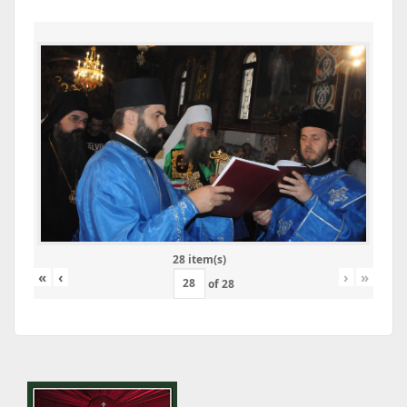
28 item(s)
«
‹
›
»
of
28