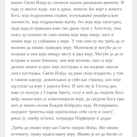
живео Свети Илија је сличном нашем данашњем времену. И
тада су многи људи, као и данас, живели без вере у живога
Бога, која подразумева подвиг, испуњавање јеванђељских
заповести, која подразумева жртву, без вере која засигурно,
онда када је праведна како смо данас чули у Апостолу, има
снагу да помаже не само онима који веру имају, него и
онима који су слабашни у вери. У том смислу ми треба да се
молимо да имамо праведну веру. Молитвом је могуће да се
исправе и они који немају чвсту и јаку веру. Могуће је да се
исправе и наши ближњи, они које волимо, они са које
делимо живот и кроз чије постојање и ми видимо смисао
свога постојања. Свети Илија, од ране своје младости, у том
и таквом народу, доживљавао је себе као странца, али није
одступао од вере у једнога Бога. И зато му је Господ дао,
како се описује у Старом Завету, силу и моћ да сведочи Бога
међу онима који су извитоперили веру, да сведочи Бога тако
што је чинио силом Божјом безбројна чуда. Истовремено,
ниједног тренутка није приписивао себи силу и снагу“,
рекао је, имеђу осталог, патријарх Порфирије и додао:
„Треба да имамо веру као Свети пророк Илија. Ми имамо
истиниту, праву православну веру. Имамо је не да бисмо се