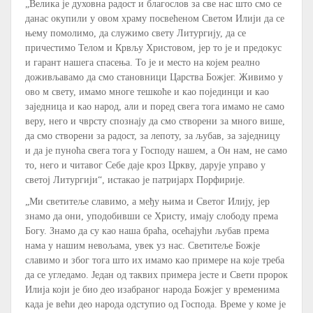
„Велика је духовна радост и благослов за све нас што смо се
данас окупили у овом храму посвећеном Светом Илији да се
њему помолимо, да служимо свету Литургију, да се
причестимо Телом и Крвљу Христовом, јер то је и предокус
и гарант нашега спасења. То је и место на којем реално
доживљавамо да смо становници Царства Божјег. Живимо у
ово м свету, имамо многе тешкоће и као појединци и као
заједница и као народ, али и поред свега тога имамо не само
веру, него и чврсту спознају да смо створени за много више,
да смо створени за радост, за лепоту, за љубав, за заједницу
и да је пуноћа свега тога у Господу нашем, а Он нам, не само
то, него и читавог Себе даје кроз Цркву, дарује управо у
светој Литургији“, истакао је патријарх Порфирије.
„Ми светитеље славимо, а међу њима и Светог Илију, јер
знамо да они, уподобивши се Христу, имају слободу према
Богу. Знамо да су као наша браћа, осећајући љубав према
нама у нашим невољама, увек уз нас. Светитеље Божје
славимо и због тога што их имамо као примере на које треба
да се угледамо. Један од таквих примера јесте и Свети пророк
Илија који је био део изабраног народа Божјег у временима
када је већи део народа одступио од Господа. Време у коме је