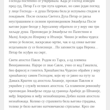
Господа постепено се утврђивала. Када је Господ изведен
пред суд, Петар Га се три пута одрекао, но само један поглед
у лице Господа – и душа Петрова била је испуњена стидом и
покајањем. После силаска Светога Духа Петар се јавља
неустрашивим и силним проповедником Јеванђеља После
његове једне беседе у Јерусалиму обратило се у веру око три
хиљаде душа. Проповедао је Јеванђеље по Палестини и
Малој Азији,по Илирику и Италији. Чинио је моћна чудеса:
лечио је болесне, васкрсавао мртве, чак и од сенке његове
исцељивали су се болесници…По заповести цара Нерона…
Петар би осуђен на смрт..
Свети апостол Павле. Родом из Тарса, а од племена
Венијаминова. Најпре се звао Савле, учио се код Гамалила,
био фарисеј и гонитељ Хришћанства.Чудесно обраћен у веру
хришћанску самим Господом, који му се јавио на путу за
Дамаск.Крштен од апостола Ананије, прозван Павлом и
увршћен у службу великих апостола. Са пламеном ревношћу
проповедао Јеванђеље свуда од граница Арабије до Шпаније,
међу Јеврејима и међу незнабошцима.Добио назив апостола
незнабожаца. Колико су страховита била његова страдања,
толико је било његово натчовечанско стрпљење. Кроз све