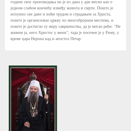
године свог проповедања он је из дана у дан висио као о
једном слабом кончићу између живота и смрти. Пошто је
испунио све дане и ноћи трудом и страдањем за Христа,
пошто је организовао цркву по многобројним местима, и
пошто је достигао ту меру савршенства, да је могао рећи: “Не
живим ја, него Христос у мени”, тада је посечен је у Риму, у
време цара Нерона кад и апостол Петар.