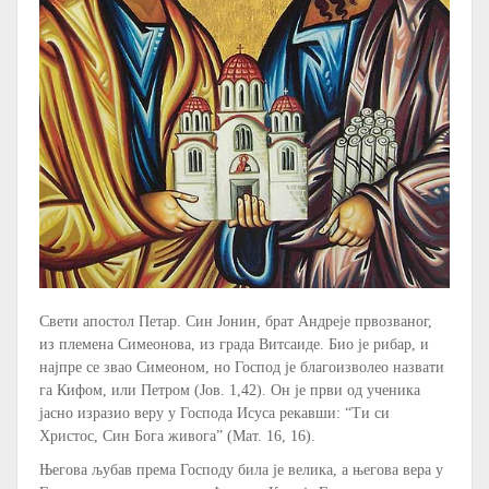
Свети апостол Петар. Син Јонин, брат Андреје првозваног,
из племена Симеонова, из града Витсаиде. Био је рибар, и
најпре се звао Симеоном, но Господ је благоизволео назвати
га Кифом, или Петром (Јов. 1,42). Он је први од ученика
јасно изразио веру у Господа Исуса рекавши: “Ти си
Христос, Син Бога живога” (Мат. 16, 16).
Његова љубав према Господу била је велика, а његова вера у