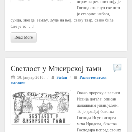
огромна река низ коју је
Господ отиснуо све што
је створио: небеса,
сунца, звезде, земљу, људе на њој, сваку твар, свако биће.
Све је то […]
Read More
Светлост у Мисирској тами
0
10. јануар 2016.
/
Stefan
/
Разни тематски
наслови
Овако пророкује велики
Исаија догађај описан
данашњим јеванђељем.
То је догађај бекства
Господа Исуса испред
мача Иродова, бекства
Господара испред својих