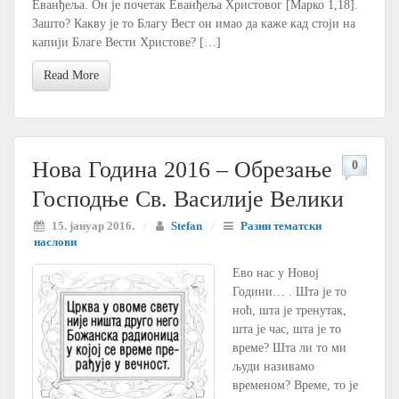
Еванђеља. Он је почетак Еванђеља Христовог [Mapко 1,18].
Зашто? Какву је то Благу Вест он имао да каже кад стоји на
капији Благе Вести Христове? […]
Read More
Нова Година 2016 – Обрезање
0
Господње Св. Василије Велики
15. јануар 2016.
/
Stefan
/
Разни тематски
наслови
Eво нас у Новој
Години… . Шта је то
ноћ, шта је тренутак,
шта је час, шта је то
време? Шта ли то ми
људи називамо
временом? Време, то је