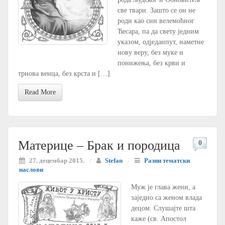
све твари. Зашто се он не
роди као син велемоћног
Ћесара, па да свету једним
указом, одједанпут, наметне
нову веру, без муке и
понижења, без крви и
трнова венца, без крста и […]
Read More
Материце – Брак и породица
0
27. децембар 2015.
/
Stefan
/
Разни тематски
наслови
Муж је глава жени, а
заједно са женом влада
децом. Слушајте шта
каже (св. Апостол