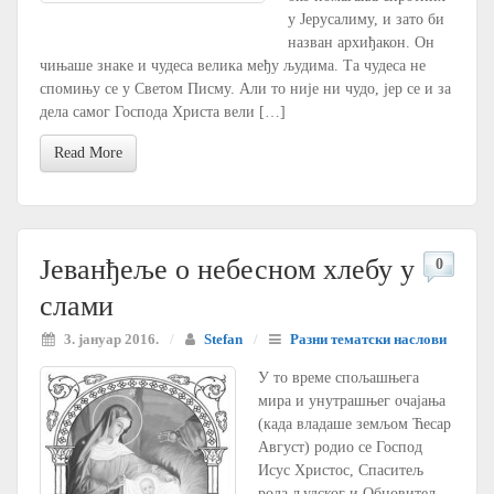
у Јерусалиму, и зато би
назван архиђакон. Он
чињаше знаке и чудеса велика међу људима. Та чудеса не
спомињу се у Светом Писму. Али то није ни чудо, јер се и за
дела самог Господа Христа вели […]
Read More
Јеванђеље о небесном хлебу у
0
слами
3. јануар 2016.
/
Stefan
/
Разни тематски наслови
У то време спољашњега
мира и унутрашњег очајања
(када владаше земљом Ћесар
Август) родио се Господ
Исус Христос, Спаситељ
рода људског и Обновитељ