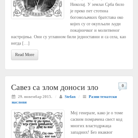
Николај. У земљи Срба било
је преко пет стотина
богомољачких братстава око
којих су се окупљали људи
покајничког и молитвеног
настројења. Они су углавном били једноставни и са села, као
негда […]
Read More
Савез са злом доноси зло
0
29. новембар 2015.
/
Stefan
/
Разни тематски
наслови
Мој генерале, како је о томе
сасвим помрачена свест код
многих властодржаца
западних! Без икаквог