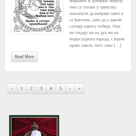
моралног и духовног мерила
они су готови у тренутку
опасности да направе савез и
са ђаволом, само да у даном
случају однесу победу. Они
не гледају ни на дух ни на
морал једнога народа, с којим
праве савезе, него само […]
Read More
‹
1
2
3
4
5
›
»