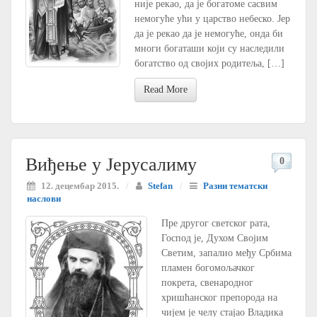
није рекао, да је богатоме сасвим
немогуће ући у царство небеско. Јер
да је рекао да је немогуће, онда би
многи богаташи који су наследили
богатство од својих родитеља, […]
Read More
Виђење у Јерусалиму
0
12. децембар 2015.
/
Stefan
/
Разни тематски
наслови
Пре другог светског рата,
Господ је, Духом Својим
Светим, запалио међу Србима
пламен богомољачког
покрета, свенародног
хришћанског препорода на
чијем је челу стајао Владика