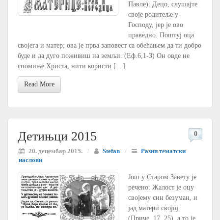
Павле): Децо, слушајте
своје родитеље у
Господу, јер је ово
праведно. Поштуј оца
својега и матер; ова је прва заповест са обећањем да ти добро
буде и да дуго поживиш на земљи. (Еф.6,1-3) Он овде не
спомиње Христа, нити користи […]
Read More
Детињци 2015
0
20. децембар 2015.
/
Stefan
/
Разни тематски
наслови
Још у Старом Завету је
речено: Жалост је оцу
својему син безуман, и
јад матери својој
(Приче, 17, 25), а то је