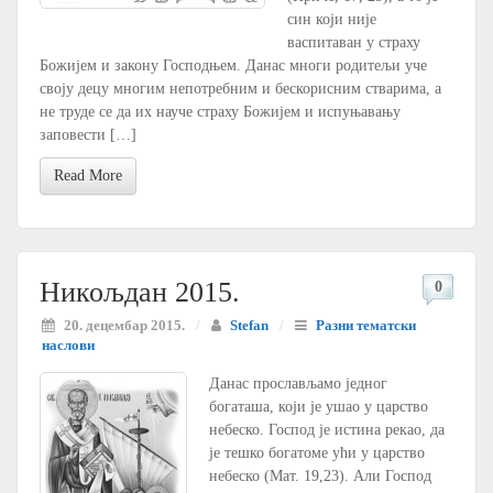
син који није
васпитаван у страху
Божијем и закону Господњем. Данас многи родитељи уче
своју децу многим непотребним и бескорисним стварима, а
не труде се да их науче страху Божијем и испуњавању
заповести […]
Read More
Никољдан 2015.
0
20. децембар 2015.
/
Stefan
/
Разни тематски
наслови
Данас прослављамо једног
богаташа, који је ушао у царство
небеско. Господ је истина рекао, да
је тешко богатоме ући у царство
небеско (Мат. 19,23). Али Господ