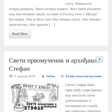
слугу, Невиности
испред разврата, Јакога испред нејаких. Кога треба разумети
под тим облаком лаким, на коме се Господ носи у Мисир?
Богомајку. Она је била лака због немања греха, због немања
проклетства, због красоте […]
Read More
Свети првомученик и архиђакон
0
Стефан
9. јануар 2016.
/
Stefan
/
Разни тематски наслови
Свети Стефан беше
први међу седам ђакона,
које апостоли свети
рукоположише и
поставише на службу
око помагања сиротних