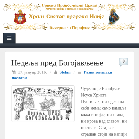
Недеља пред Богојављење
0
17. јануар 2016.
/
Stefan
/
Разни тематски
наслови
Чудесно је Еванђеље
Исуса Христа.
Пустињак, ни одела на
себи нема; само камиља
кожа и појас, ни стана,
ни крова над главом, ни
постеље. Сам, сав
страшан стоји на капији