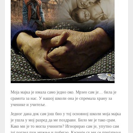
Моја мајка је имала само једно око. Мрзео сам је… била је
срамота за нас. У нашој школи она је спремала храну за
ученике и учитеље.
Једног дана док сам још био у тој основној школи моја мајка
је ушла у мој разред да ме поздрави. Било ме је тако срам.
Како ми је то могла учинити? Игнорирао сам је, упутио сам
јој поглед пун мржње и побегао. Касније су ми се пријатељи