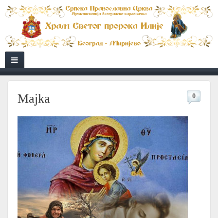
Majka
0