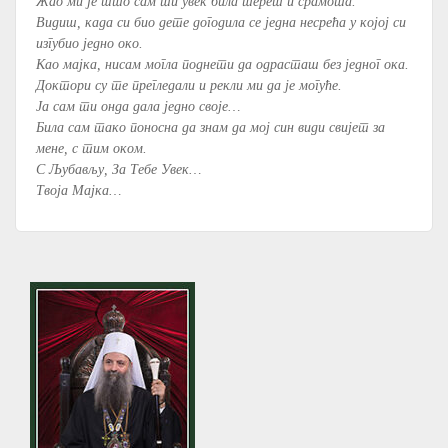
Жао ми је што сам ти увек била терет и срамота.
Видиш, када си био дете догодила се једна несрећа у којој си
изгубио једно око.
Као мајка, нисам могла поднети да одрасташ без једног ока.
Доктори су те прегледали и рекли ми да је могуће.
Ја сам ти онда дала једно своје…
Била сам тако поносна да знам да мој син види свијет за
мене, с тим оком.
С Љубављу, За Тебе Увек…
Твоја Мајка…