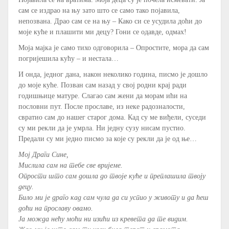
сам се издрао на њу зато што се само тако појавила,
непозвана. Драо сам се на њу – Како си се усудила доћи до
моје куће и плашити ми децу? Гони се одавде, одмах!
Моја мајка је само тихо одговорила – Опростите, мора да сам
погријешила кућу – и нестала…
И онда, једног дана, након неколико година, писмо је дошло
до моје куће. Позван сам назад у свој родни крај ради
годишњице матуре. Слагао сам жени да морам ићи на
пословни пут. После прославе, из неке радозналости,
свратио сам до нашег старог дома. Кад су ме виђели, суседи
су ми рекли да је умрла. Ни једну сузу нисам пустио.
Предали су ми једно писмо за које су рекли да је од ње…
Мој Драги Сине,
Мислила сам на тебе све вријеме.
Опрости што сам дошла до твоје куће и преплашила твоју
децу.
Било ми је драго кад сам чула да си успио у животу и да ћеш
доћи на прославу овамо.
Ја можда нећу моћи ни изићи из кревета да те видим.