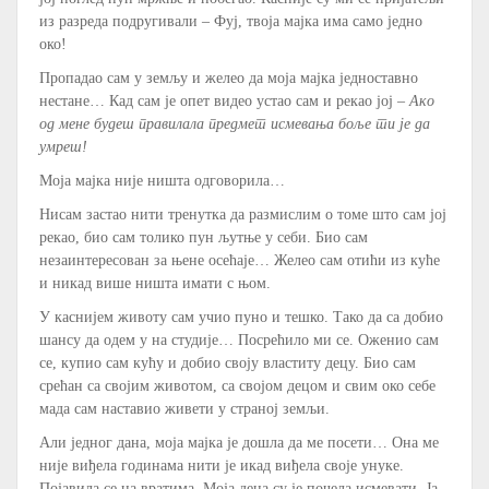
из разреда подругивали – Фуј, твоја мајка има само једно
око!
Пропадао сам у земљу и желео да моја мајка једноставно
нестане… Кад сам је опет видео устао сам и рекао јој –
Ако
од мене будеш правилала предмет исмевања боље ти је да
умреш!
Моја мајка није ништа одговорила…
Нисам застао нити тренутка да размислим о томе што сам јој
рекао, био сам толико пун љутње у себи. Био сам
незаинтересован за њене осећаје… Желео сам отићи из куће
и никад више ништа имати с њом.
У каснијем животу сам учио пуно и тешко. Тако да са добио
шансу да одем у на студије… Посрећило ми се. Оженио сам
се, купио сам кућу и добио своју властиту децу. Био сам
срећан са својим животом, са својом децом и свим око себе
мада сам наставио живети у страној земљи.
Али једног дана, моја мајка је дошла да ме посети… Она ме
није виђела годинама нити је икад виђела своје унуке.
Појавила се на вратима. Моја деца су је почела исмевати. Ја